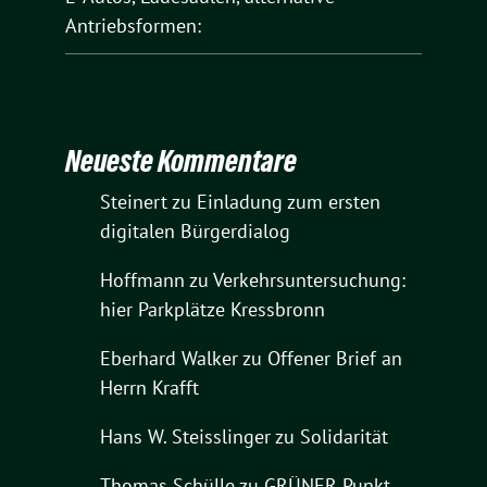
Antriebsformen:
Neueste Kommentare
Steinert
zu
Einladung zum ersten
digitalen Bürgerdialog
Hoffmann
zu
Verkehrsuntersuchung:
hier Parkplätze Kressbronn
Eberhard Walker
zu
Offener Brief an
Herrn Krafft
Hans W. Steisslinger
zu
Solidarität
Thomas Schülle
zu
GRÜNER Punkt