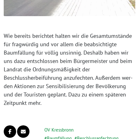
Wie bereits berich­tet hal­ten wir die Gesamtumstände
für frag­wür­dig und vor allem die beab­sich­tig­te
Baumfällung für völ­lig unsin­nig. Deshalb haben wir
uns dazu ent­schlos­sen beim Bürgermeister und beim
Landrat die Ordnungsmäßigkeit der
Beschlussherbeiführung anzu­fech­ten. Außerdem wer­
den Aktionen zur Sensibilisierung der Bevölkerung
und der Touristen geplant. Dazu zu einem spä­te­ren
Zeitpunkt mehr.
OV Kressbronn
Baumfällung
,
Beschlussanfechtung
,