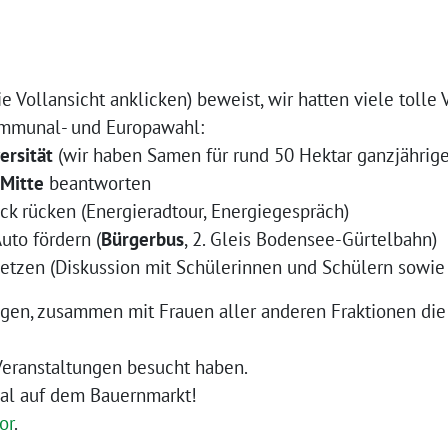
ie Vollansicht ankli­cken) beweist, wir hat­ten vie­le tol­
mmunal- und Europawahl:
ersität
(wir haben Samen für rund 50 Hektar ganz­jäh­ri­g
 Mitte
beantworten
ick rücken (Energieradtour, Energiegespräch)
uto för­dern (
Bürgerbus
, 2. Gleis Bodensee-Gürtelbahn)
et­zen (Diskussion mit Schülerinnen und Schülern sowi
gen, zusam­men mit Frauen aller ande­ren Fraktionen die
 Veranstaltungen besucht haben.
mal auf dem Bauernmarkt!
or
.