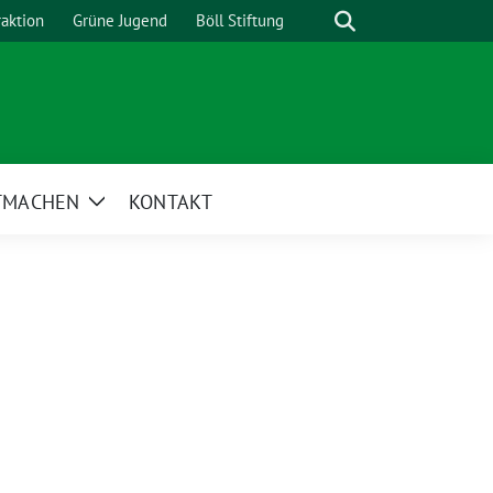
Suche
raktion
Grüne Jugend
Böll Stiftung
TMACHEN
KONTAKT
Zeige
Untermenü