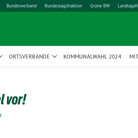
Bundesverband
Bundestagsfraktion
Grüne BW
Landtagsf
ORTSVERBÄNDE
KOMMUNALWAHL 2024
MI
Zeige
Zeige
Untermenü
Untermenü
l vor!
r