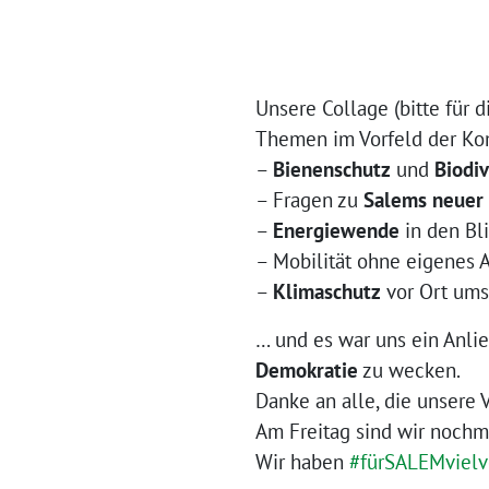
Unsere Collage (bit­te für d
Themen im Vorfeld der Ko
–
Bienenschutz
und
Biodiv
– Fragen zu
Salems neu­er
–
Energiewende
in den Bl
– Mobilität ohne eige­nes A
–
Klimaschutz
vor Ort ums
… und es war uns ein Anlie
Demokratie
zu wecken.
Danke an alle, die unse­re
Am Freitag sind wir noch­
Wir haben
#
fürSALEMvielv