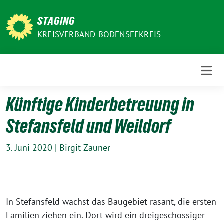
Weiter
zum
STAGING
Inhalt
KREISVERBAND BODENSEEKREIS
Künftige Kinderbetreuung in
Stefansfeld und Weildorf
3. Juni 2020
|
Birgit Zauner
In Stefansfeld wächst das Baugebiet rasant, die ers­ten
Familien zie­hen ein. Dort wird ein drei­ge­schos­si­ger