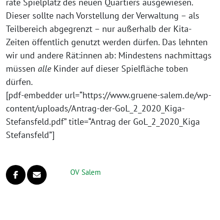
ra­te Spielplatz des neu­en Quartiers aus­ge­wie­sen.
Dieser soll­te nach Vorstellung der Verwaltung – als
Teilbereich abge­grenzt – nur außer­halb der Kita-
Zeiten öffent­lich genutzt wer­den dür­fen. Das lehn­ten
wir und ande­re Rät:innen ab: Mindestens nach­mit­tags
müs­sen
alle
Kinder auf die­ser Spielfläche toben
dürfen.
[pdf-embedder url=“https://www.gruene-salem.de/wp-
content/uploads/Antrag-der-GoL_2_2020_Kiga-
Stefansfeld.pdf” title=“Antrag der GoL_2_2020_Kiga
Stefansfeld”]
OV Salem