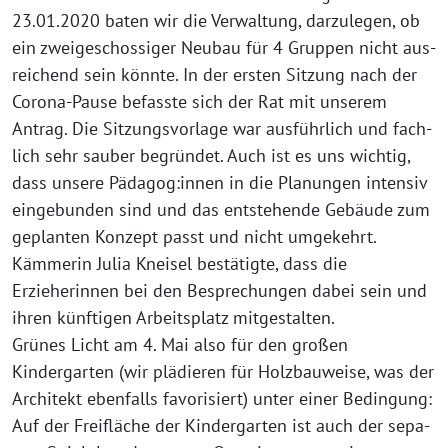
23.01.2020 baten wir die Verwaltung, dar­zu­le­gen, ob
ein zwei­ge­schos­si­ger Neubau für 4 Gruppen nicht aus­
rei­chend sein könn­te. In der ers­ten Sitzung nach der
Corona-Pause befass­te sich der Rat mit unse­rem
Antrag. Die Sitzungsvorlage war aus­führ­lich und fach­
lich sehr sau­ber begrün­det. Auch ist es uns wich­tig,
dass unse­re Pädagog:innen in die Planungen inten­siv
ein­ge­bun­den sind und das ent­ste­hen­de Gebäude zum
geplan­ten Konzept passt und nicht umge­kehrt.
Kämmerin Julia Kneisel bestä­tig­te, dass die
Erzieherinnen bei den Besprechungen dabei sein und
ihren künf­ti­gen Arbeitsplatz mitgestalten.
Grünes Licht am 4. Mai also für den gro­ßen
Kindergarten (wir plä­die­ren für Holzbauweise, was der
Architekt eben­falls favo­ri­siert) unter einer Bedingung:
Auf der Freifläche der Kindergarten ist auch der sepa­