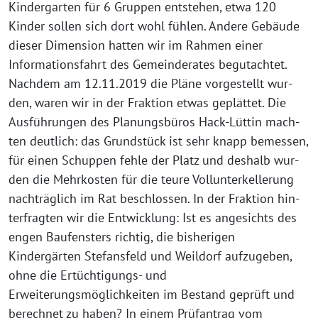
Kindergarten für 6 Gruppen ent­ste­hen, etwa 120
Kinder sol­len sich dort wohl füh­len. Andere Gebäude
die­ser Dimension hat­ten wir im Rahmen einer
Informationsfahrt des Gemeinderates begut­ach­tet.
Nachdem am 12.11.2019 die Pläne vor­ge­stellt wur­
den, waren wir in der Fraktion etwas geplät­tet. Die
Ausführungen des Planungsbüros Hack-Lüttin mach­
ten deut­lich: das Grundstück ist sehr knapp bemes­sen,
für einen Schuppen feh­le der Platz und des­halb wur­
den die Mehrkosten für die teu­re Vollunterkellerung
nach­träg­lich im Rat beschlos­sen. In der Fraktion hin­
ter­frag­ten wir die Entwicklung: Ist es ange­sichts des
engen Baufensters rich­tig, die bis­he­ri­gen
Kindergärten Stefansfeld und Weildorf auf­zu­ge­ben,
ohne die Ertüchtigungs- und
Erweiterungsmöglichkeiten im Bestand geprüft und
berech­net zu haben? In einem Prüfantrag vom