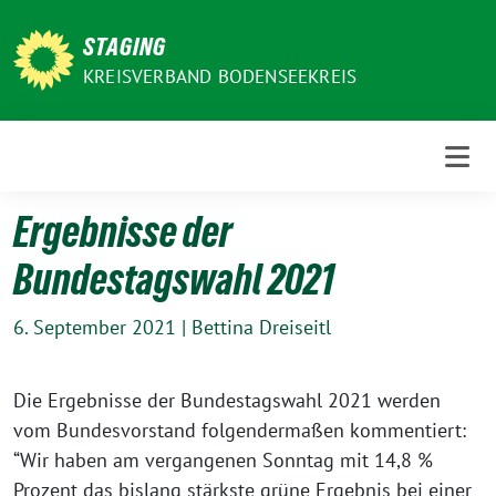
Weiter
zum
STAGING
Inhalt
KREISVERBAND BODENSEEKREIS
Ergebnisse der
Bundestagswahl 2021
6. September 2021
|
Bettina Dreiseitl
Die Ergebnisse der Bundestagswahl 2021 wer­den
vom Bundesvorstand fol­gen­der­ma­ßen kom­men­tiert:
“
Wir haben am ver­gan­ge­nen Sonntag mit 14,8 %
Prozent das bis­lang stärks­te grü­ne
Ergebnis bei einer