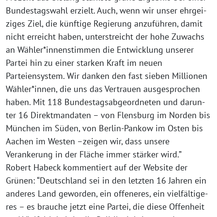
Bundestagswahl erzielt. Auch, wenn wir unser ehr­gei­
zi­ges
Ziel, die künf­ti­ge Regierung anzu­füh­ren, damit
nicht erreicht haben,
unter­streicht der hohe Zuwachs
an Wähler*innenstimmen die Entwicklung unse­rer
Partei hin zu einer star­ken Kraft im neu­en
Parteiensystem. Wir dan­ken den fast
sie­ben Millionen
Wähler*innen, die uns das Vertrauen aus­ge­spro­chen
haben. Mit
118 Bundestagsabgeordneten und dar­un­
ter 16 Direktmandaten – von Flensburg im
Norden bis
München im Süden, von Berlin-Pankow im Osten bis
Aachen im Westen –
zei­gen wir, dass unse­re
Verankerung in der Fläche immer stär­ker wird.”
Robert Habeck kom­men­tiert auf der Website der
Grünen: “Deutschland sei in den letz­ten 16 Jahren ein
ande­res Land gewor­den, ein offe­ne­res, ein viel­fäl­ti­ge­
res – es brau­che jetzt eine Partei, die die­se Offenheit