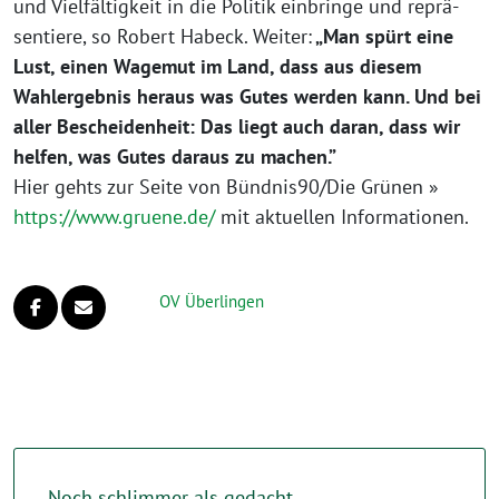
und Vielfältigkeit in die Politik ein­brin­ge und reprä­
sen­tie­re, so Robert Habeck. Weiter:
„Man spürt eine
Lust, einen Wagemut im Land, dass aus die­sem
Wahlergebnis her­aus was Gutes wer­den kann. Und bei
aller Bescheidenheit: Das liegt auch dar­an, dass wir
hel­fen, was Gutes dar­aus zu machen.”
Hier gehts zur Seite von Bündnis90/Die Grünen »
https://www.gruene.de/
mit aktu­el­len Informationen.
OV Überlingen
Noch schlimmer als gedacht