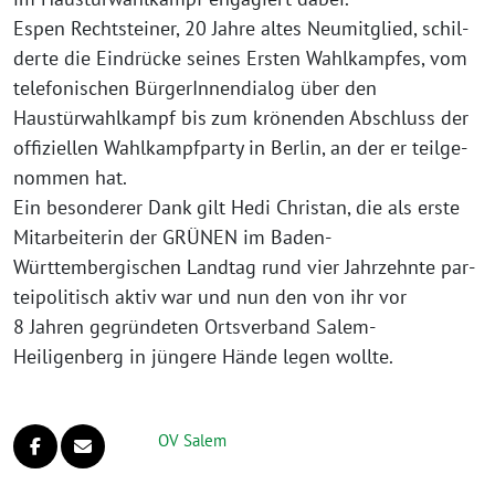
Espen Rechtsteiner, 20 Jahre altes Neumitglied, schil­
der­te die Eindrücke sei­nes Ersten Wahlkampfes, vom
tele­fo­ni­schen BürgerInnendialog über den
Haustürwahlkampf bis zum krö­nen­den Abschluss der
offi­zi­el­len Wahlkampfparty in Berlin, an der er teil­ge­
nom­men hat.
Ein beson­de­rer Dank gilt Hedi Christan, die als ers­te
Mitarbeiterin der GRÜNEN im Baden-
Württembergischen Landtag rund vier Jahrzehnte par­
tei­po­li­tisch aktiv war und nun den von ihr vor
8 Jahren gegrün­de­ten Ortsverband Salem-
Heiligenberg in jün­ge­re Hände legen wollte.
OV Salem