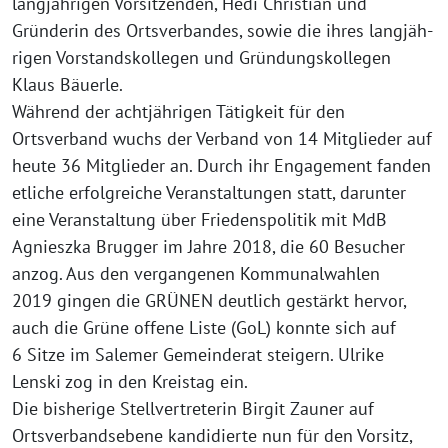
lang­jäh­ri­gen Vorsitzenden, Hedi Christian und
Gründerin des Ortsverbandes, sowie die ihres lang­jäh­
ri­gen Vorstandskollegen und Gründungskollegen
Klaus Bäuerle.
Während der acht­jäh­ri­gen Tätigkeit für den
Ortsverband wuchs der Verband von 14 Mitglieder auf
heu­te 36 Mitglieder an. Durch ihr Engagement fan­den
etli­che erfolg­rei­che Veranstaltungen statt, dar­un­ter
eine Veranstaltung über Friedenspolitik mit MdB
Agnieszka Brugger im Jahre 2018, die 60 Besucher
anzog. Aus den ver­gan­ge­nen Kommunalwahlen
2019 gin­gen die GRÜNEN deut­lich gestärkt her­vor,
auch die Grüne offe­ne Liste (GoL) konn­te sich auf
6 Sitze im Salemer Gemeinderat stei­gern. Ulrike
Lenski zog in den Kreistag ein.
Die bis­he­ri­ge Stellvertreterin Birgit Zauner auf
Ortsverbandsebene kan­di­dier­te nun für den Vorsitz,