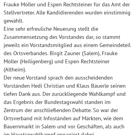
Frauke Möller und Espen Rechtsteiner für das Amt der
Stellvertreter. Alle Kandidierenden wur­den ein­stim­mig
gewählt.
Eine sehr erfreu­li­che Neuerung stellt die
Zusammensetzung des Vorstandes dar, so stammt
jeweils ein Vorstandsmitglied aus einem Gemeindeteil
des Ortsverbandes. Birgit Zauner (Salem), Frauke
Möller (Heiligenberg) und Espen Rechtsteiner
(Altheim).
Der neue Vorstand sprach den aus­schei­den­den
Vorständen Hedi Christian und Klaus Bäuerle sei­nen
tie­fen Dank aus. Der zurück­lie­gen­de Wahlkampf und
das Ergebnis der Bundestagswahl stan­den im
Zentrum der anschlie­ßen­den Debatte. So war der
Ortsverband mit Infoständen auf Märkten, wie dem
Bauernmarkt in Salem und vor Geschäften, als auch
im Haustürwahlkampf enga­giert dabei.