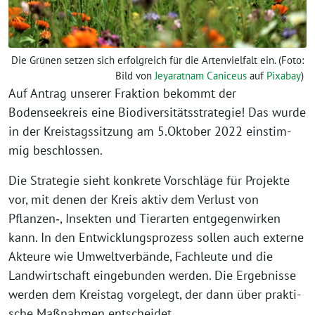
Die Grünen set­zen sich erfolg­reich für die Artenvielfalt ein. (Foto:
Bild von
Jeyaratnam Caniceus
auf
Pixabay
)
Auf Antrag unse­rer Fraktion bekommt der
Bodenseekreis eine Biodiversitätsstrategie! Das wur­de
in der Kreistagssitzung am 5.Oktober 2022 ein­stim­
mig beschlossen.
Die Strategie sieht kon­kre­te Vorschläge für Projekte
vor, mit denen der Kreis aktiv dem Verlust von
Pflanzen‑, Insekten und Tierarten ent­ge­gen­wir­ken
kann. In den Entwicklungsprozess sol­len auch exter­ne
Akteure wie Umweltverbände, Fachleute und die
Landwirtschaft ein­ge­bun­den wer­den. Die Ergebnisse
wer­den dem Kreistag vor­ge­legt, der dann über prak­ti­
sche Maßnahmen entscheidet.