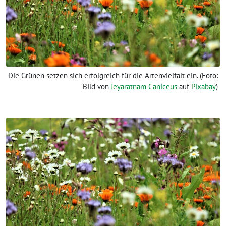
Die Grünen setzen sich erfolgreich für die Artenvielfalt ein. (Foto:
Bild von
Jeyaratnam Caniceus
auf
Pixabay
)