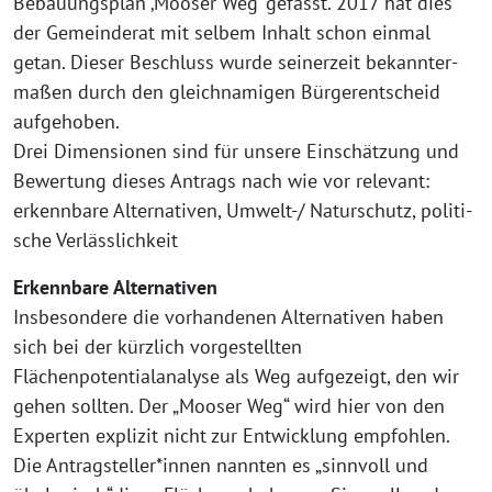
Bebauungsplan ‚Mooser Weg‘ gefasst. 2017 hat dies
der Gemeinderat mit sel­bem Inhalt schon ein­mal
getan. Dieser Beschluss wur­de sei­ner­zeit bekann­ter­
ma­ßen durch den gleich­na­mi­gen Bürgerentscheid
auf­ge­ho­ben.
Drei Dimensionen sind für unse­re Einschätzung und
Bewertung die­ses Antrags nach wie vor rele­vant:
erkenn­ba­re Alternativen, Umwelt-/ Naturschutz, poli­ti­
sche Verlässlichkeit
Erkennbare Alternativen
Insbesondere die vor­han­de­nen Alternativen haben
sich bei der kürz­lich vor­ge­stell­ten
Flächenpotentialanalyse als Weg auf­ge­zeigt, den wir
gehen soll­ten. Der „Mooser Weg“ wird hier von den
Experten expli­zit nicht zur Entwicklung emp­foh­len.
Die Antragsteller*innen nann­ten es „sinn­voll und