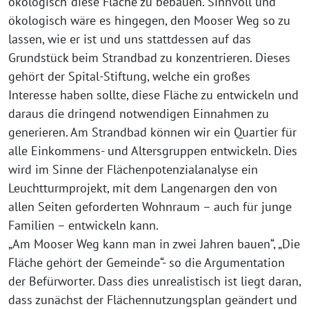
ökologisch“diese Fläche zu bebau­en. Sinnvoll und
öko­lo­gisch wäre es hin­ge­gen, den Mooser Weg so zu
las­sen, wie er ist und uns statt­des­sen auf das
Grundstück beim Strandbad zu kon­zen­trie­ren. Dieses
gehört der Spital-Stiftung, wel­che ein gro­ßes
Interesse haben soll­te, die­se Fläche zu ent­wi­ckeln und
dar­aus die drin­gend not­wen­di­gen Einnahmen zu
gene­rie­ren. Am Strandbad kön­nen wir ein Quartier für
alle Einkommens- und Altersgruppen ent­wi­ckeln. Dies
wird im Sinne der Flächenpotenzialanalyse ein
Leuchtturmprojekt, mit dem Langenargen den von
allen Seiten gefor­der­ten Wohnraum – auch für jun­ge
Familien – ent­wi­ckeln kann.
„Am Mooser Weg kann man in zwei Jahren bau­en“, „Die
Fläche gehört der Gemeinde“- so die Argumentation
der Befürworter. Dass dies unrea­lis­tisch ist liegt dar­an,
dass zunächst der Flächennutzungsplan geän­dert und