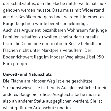
der Schutzstatus, den die Fläche mitt­ler­wei­le hat, auf­
ge­ho­ben wer­den müss­te. Dazu muss mit Widerstand
aus der Bevölkerung gerech­net wer­den. Ein erneu­tes
Bürgerbegehren wur­de bereits ange­kün­digt.
Auch das Argument ‚bezahl­ba­ren Wohnraum für jun­ge
Familien‘ schaf­fen zu wol­len scheint dort unrea­lis­
tisch: die Gemeinde darf in ihrem Besitz befind­li­che
Flächen nicht unter Marktpreis ver­äu­ßern. Der
Bodenrichtwert liegt im Mooser Weg aktu­ell bei 950
Euro pro qm.
Umwelt- und Naturschutz
Die Fläche am Mooser Weg ist eine geschütz­te
Streuobstwiese, sie ist bereits Ausgleichsfläche für ein
ande­res Baugebiet (die­se Ausgleichsfläche müss­te
also an ande­rer Stelle aus­ge­gli­chen wer­den). Sie ist
wich­tig für den Artenschutz und im