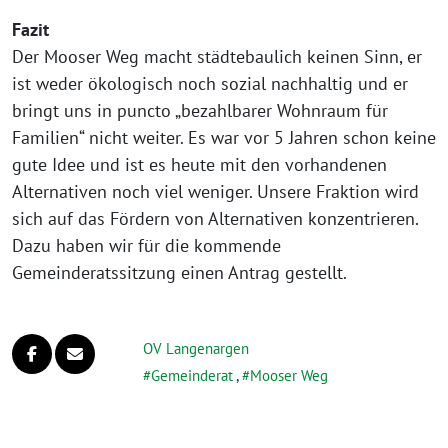
Fazit
Der Mooser Weg macht städ­te­bau­lich kei­nen Sinn, er
ist weder öko­lo­gisch noch sozi­al nach­hal­tig und er
bringt uns in punc­to „bezahl­ba­rer Wohnraum für
Familien“ nicht wei­ter. Es war vor 5 Jahren schon kei­ne
gute Idee und ist es heu­te mit den vor­han­de­nen
Alternativen noch viel weni­ger. Unsere Fraktion wird
sich auf das Fördern von Alternativen kon­zen­trie­ren.
Dazu haben wir für die kom­men­de
Gemeinderatssitzung einen Antrag gestellt.
OV Langenargen
Gemeinderat
,
Mooser Weg