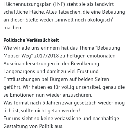
Flächennutzungsplan (FNP) steht sie als land­wirt­
schaft­li­che Fläche. Alles Tatsachen, die eine Bebauung
an die­ser Stelle weder ‚sinn­voll noch öko­lo­gisch‘
machen.
Politische Verlässlichkeit
Wie wir alle uns erin­nern hat das Thema “Bebauung
Mooser Weg” 2017/2018 zu hef­ti­gen emo­tio­na­len
Auseinandersetzungen in der Bevölkerung
Langenargens und damit zu viel Frust und
Enttäuschungen bei Bürgern auf bei­den Seiten
geführt. Wir hal­ten es für völ­lig unsen­si­bel, genau die­
se Emotionen nun wie­der anzu­schü­ren.
Was for­mal nach 3 Jahren zwar gesetz­lich wie­der mög­
lich ist, soll­te nicht getan wer­den!
Für uns sieht so kei­ne ver­läss­li­che und nach­hal­ti­ge
Gestaltung von Politik aus.