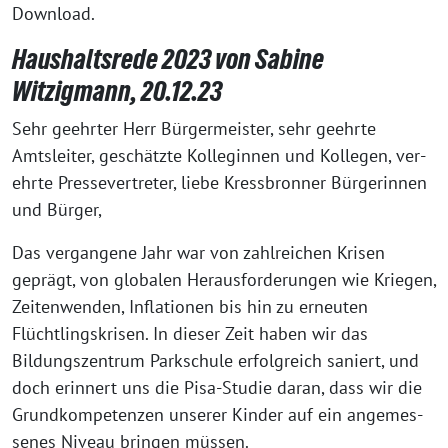
Download.
Haushaltsrede 2023 von Sabine
Witzigmann, 20.12.23
Sehr geehr­ter Herr Bürgermeister, sehr geehr­te
Amtsleiter, geschätz­te Kolleginnen und Kollegen, ver­
ehr­te Pressevertreter, lie­be Kressbronner Bürgerinnen
und Bürger,
Das ver­gan­ge­ne Jahr war von zahl­rei­chen Krisen
geprägt, von glo­ba­len Herausforderungen wie Kriegen,
Zeitenwenden, Inflationen bis hin zu erneu­ten
Flüchtlingskrisen. In die­ser Zeit haben wir das
Bildungszentrum Parkschule erfolg­reich saniert, und
doch erin­nert uns die Pisa-Studie dar­an, dass wir die
Grundkompetenzen unse­rer Kinder auf ein ange­mes­
se­nes Niveau brin­gen müssen.