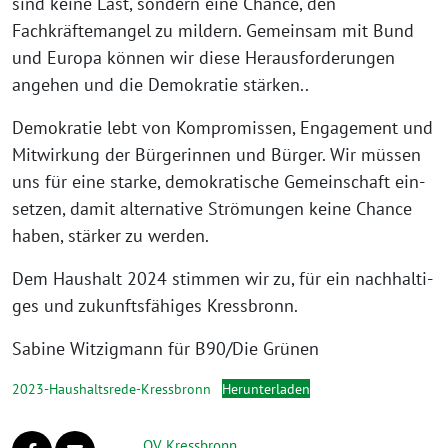
sind kei­ne Last, son­dern eine Chance, den
Fachkräftemangel zu mil­dern. Gemeinsam mit Bund
und Europa kön­nen wir die­se Herausforderungen
ange­hen und die Demokratie stärken..
Demokratie lebt von Kompromissen, Engagement und
Mitwirkung der Bürgerinnen und Bürger. Wir müs­sen
uns für eine star­ke, demo­kra­ti­sche Gemeinschaft ein­
set­zen, damit alter­na­ti­ve Strömungen kei­ne Chance
haben, stär­ker zu werden.
Dem Haushalt 2024 stim­men wir zu, für ein nach­hal­ti­
ges und zukunfts­fä­hi­ges Kressbronn.
Sabine Witzigmann für B90/Die Grünen
2023-Haushaltsrede-Kressbronn
Herunterladen
OV Kressbronn