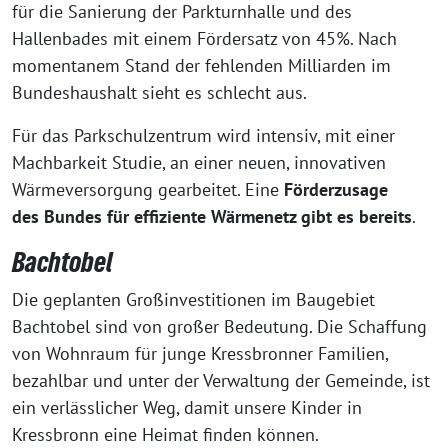
für die Sanierung der Parkturnhalle und des
Hallenbades mit einem Fördersatz von 45%. Nach
momen­ta­nem Stand der feh­len­den Milliarden im
Bundeshaushalt sieht es schlecht aus.
Für das Parkschulzentrum wird inten­siv, mit einer
Machbarkeit Studie, an einer neu­en, inno­va­ti­ven
Wärmeversorgung gear­bei­tet. Eine
Förderzusage
des Bundes für effi­zi­en­te Wärmenetz gibt es bereits
.
Bachtobel
Die geplan­ten Großinvestitionen im Baugebiet
Bachtobel sind von gro­ßer Bedeutung. Die Schaffung
von Wohnraum für jun­ge Kressbronner Familien,
bezahl­bar und unter der Verwaltung der Gemeinde, ist
ein ver­läss­li­cher Weg, damit unse­re Kinder in
Kressbronn eine Heimat fin­den können.