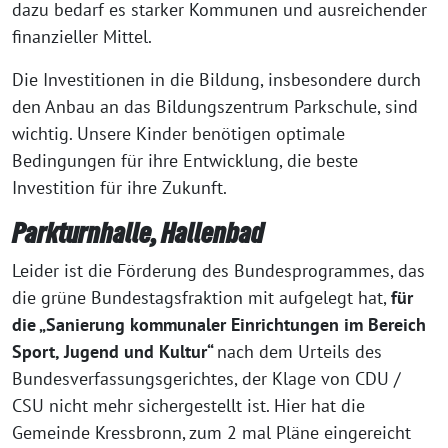
dazu bedarf es star­ker Kommunen und aus­rei­chen­der
finan­zi­el­ler Mittel.
Die Investitionen in die Bildung, ins­be­son­de­re durch
den Anbau an das Bildungszentrum Parkschule, sind
wich­tig. Unsere Kinder benö­ti­gen opti­ma­le
Bedingungen für ihre Entwicklung, die bes­te
Investition für ihre Zukunft.
Parkturnhalle, Hallenbad
Leider ist die Förderung des Bundesprogrammes, das
die grü­ne Bundestagsfraktion mit auf­ge­legt hat,
für
die „Sanierung kom­mu­na­ler Einrichtungen im Bereich
Sport, Jugend und Kultur“
nach dem Urteils des
Bundesverfassungsgerichtes, der Klage von CDU /
CSU nicht mehr sicher­ge­stellt ist. Hier hat die
Gemeinde Kressbronn, zum 2 mal Pläne ein­ge­reicht