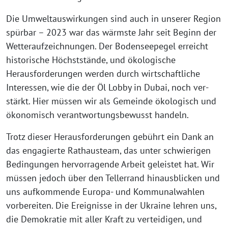
Die Umweltauswirkungen sind auch in unse­rer Region
spür­bar – 2023 war das wärms­te Jahr seit Beginn der
Wetteraufzeichnungen. Der Bodenseepegel erreicht
his­to­ri­sche Höchststände, und öko­lo­gi­sche
Herausforderungen wer­den durch wirt­schaft­li­che
Interessen, wie die der Öl Lobby in Dubai, noch ver­
stärkt. Hier müs­sen wir als Gemeinde öko­lo­gisch und
öko­no­misch ver­ant­wor­tungs­be­wusst handeln.
Trotz die­ser Herausforderungen gebührt ein Dank an
das enga­gier­te Rathausteam, das unter schwie­ri­gen
Bedingungen her­vor­ra­gen­de Arbeit geleis­tet hat. Wir
müs­sen jedoch über den Tellerrand hin­aus­bli­cken und
uns auf­kom­men­de Europa- und Kommunalwahlen
vor­be­rei­ten. Die Ereignisse in der Ukraine leh­ren uns,
die Demokratie mit aller Kraft zu ver­tei­di­gen, und