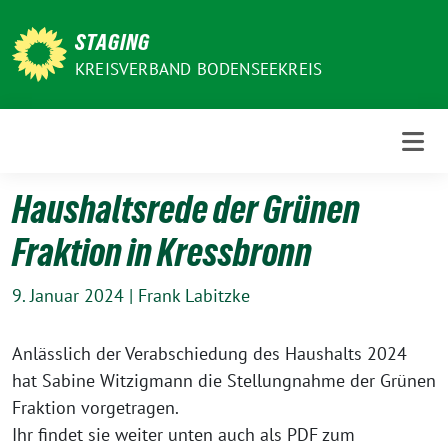
Weiter
zum
STAGING
Inhalt
KREISVERBAND BODENSEEKREIS
Haushaltsrede der Grünen
Fraktion in Kressbronn
9. Januar 2024
|
Frank Labitzke
Anlässlich der Verabschiedung des Haushalts 2024
hat Sabine Witzigmann die Stellungnahme der Grünen
Fraktion vor­ge­tra­gen.
Ihr fin­det sie wei­ter unten auch als PDF zum