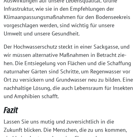
Auswirkungen auf unse­re Lebensqualität. Grüne
Infrastruktur, wie sie in den Empfehlungen der
Klimaanpassungsmaßnahmen für den Bodenseekreis
vor­ge­schla­gen wer­den, sind wich­tig für unse­re
Umwelt und unse­re Gesundheit.
Der Hochwasserschutz steckt in einer Sackgasse, und
wir müs­sen alter­na­ti­ve Maßnahmen in Betracht zie­
hen. Die Entsiegelung von Flächen und die Schaffung
natur­na­her Gärten sind Schritte, um Regenwasser vor
Ort zu ver­si­ckern und Grundwasser neu zu bil­den. Eine
nach­hal­ti­ge Lösung, die auch Lebensraum für Insekten
und Amphibien schafft.
Fazit
Lassen Sie uns mutig und zuver­sicht­lich in die
Zukunft bli­cken. Die Menschen, die zu uns kom­men,