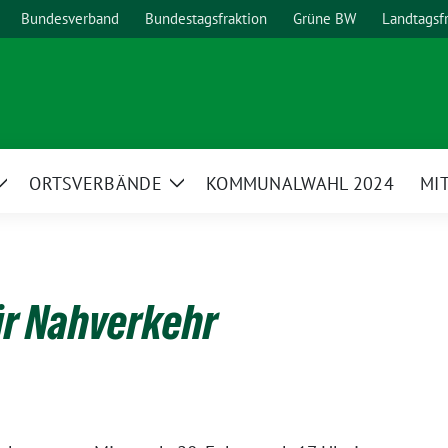
Bundesverband
Bundestagsfraktion
Grüne BW
Landtagsf
ORTSVERBÄNDE
KOMMUNALWAHL 2024
MI
Zeige
Zeige
Untermenü
Untermenü
ür Nahverkehr