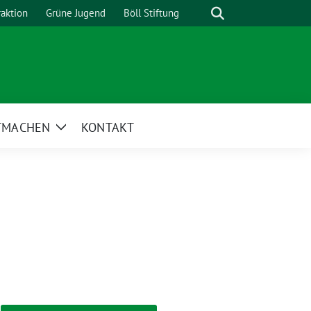
Suche
raktion
Grüne Jugend
Böll Stiftung
TMACHEN
KONTAKT
Zeige
Untermenü