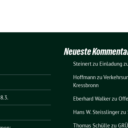
Neueste Kommenta
Steinert
zu
Einladung zu
Hoffmann
zu
Verkehrsun
Kressbronn
8.3.
Eberhard Walker
zu
Offe
Hans W. Steisslinger
zu
Thomas Schülle
zu
GRÜN
rmen: