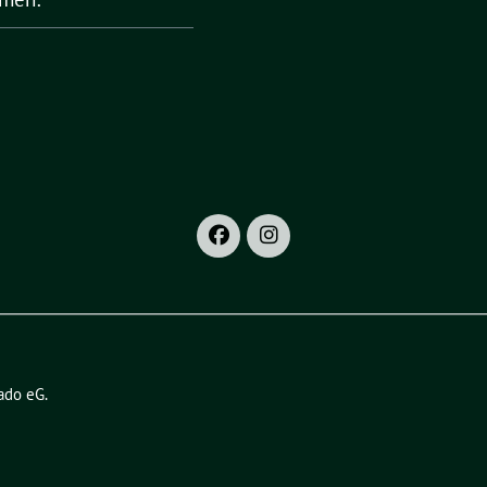
ado eG
.