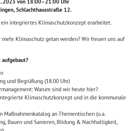
1.2023 von 18:00–21:00 Uhr
ingen, Schlachthausstraße 12.
in inte­grier­tes Klimaschutzkonzept erar­bei­tet.
 mehr Klimaschutz getan wer­den? Wir freu­en uns auf
t aufgebaut?
en
ung und Begrüßung (18.00 Uhr)
zmanagement: Warum sind wir heu­te hier?
inte­grier­te Klimaschutzkonzept und in die kom­mu­na­le
n Maßnahmenkatalog an Thementischen (u.a.
ng, Bauen und Sanieren, Bildung & Nachhaltigkeit,
g)