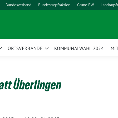
Bundesverband
Bundestagsfraktion
Grüne BW
Landtagsf
ORTSVERBÄNDE
KOMMUNALWAHL 2024
MI
Zeige
Zeige
Untermenü
Untermenü
att Überlingen