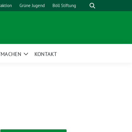
Suche
raktion
Grüne Jugend
Böll Stiftung
TMACHEN
KONTAKT
Zeige
Untermenü