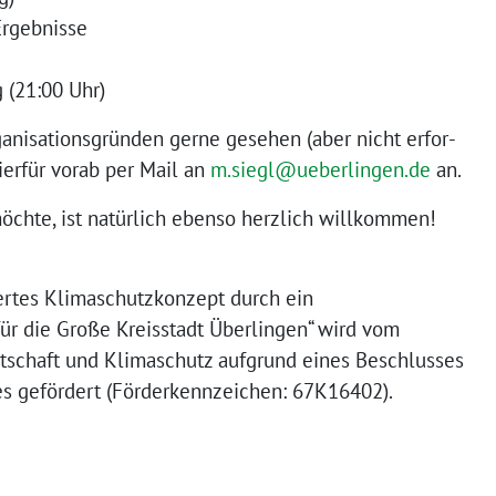
rgebnisse
 (21:00 Uhr)
nisationsgründen ger­ne gese­hen (aber nicht erfor­
ier­für vor­ab per Mail an
m.siegl@ueberlingen.de
an.
öch­te, ist natür­lich eben­so herz­lich willkommen!
iertes Klimaschutzkonzept durch ein
r die Große Kreisstadt Überlingen“ wird vom
tschaft und Klimaschutz auf­grund eines Beschlusses
 geför­dert (Förderkennzeichen: 67K16402).