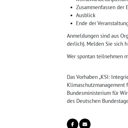
Zusammenfassen der E
Ausblick
Ende der Veranstaltung
Anmeldungen sind aus Orga
der­lich). Melden Sie sich h
Wer spon­tan teil­neh­men m
Das Vorhaben „KSI: Integr
Klimaschutzmanagement fü
Bundesministerium für Wir
des Deutschen Bundestages