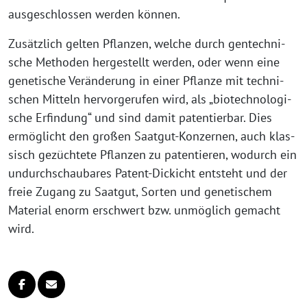
aus­ge­schlos­sen wer­den können.
Zusätzlich gel­ten Pflanzen, wel­che durch gen­tech­ni­
sche Methoden her­ge­stellt wer­den, oder wenn eine
gene­ti­sche Veränderung in einer Pflanze mit tech­ni­
schen Mitteln her­vor­ge­ru­fen wird, als „bio­tech­no­lo­gi­
sche Erfindung“ und sind damit paten­tier­bar. Dies
ermög­licht den gro­ßen Saatgut-Konzernen, auch klas­
sisch gezüch­te­te Pflanzen zu paten­tie­ren, wodurch ein
undurch­schau­ba­res Patent-Dickicht ent­steht und der
freie Zugang zu Saatgut, Sorten und gene­ti­schem
Material enorm erschwert bzw. unmög­lich gemacht
wird.