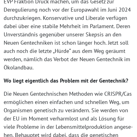
EVP Fraktion Druck machen, um das Gesetz zur
Deregulierung noch vor der Europawahl im Juni 2024
durch­zu­krie­gen. Konservative und Liberale ver­fü­gen
dabei über eine sta­bi­le Mehrheit im Parlament. Deren
Unverständnis gegen­über unse­rer Skepsis an den
Neuen Gentechniken ist schon län­ger hoch. Jetzt soll
auch noch die letz­te „Hürde“ aus dem Weg geräumt
wer­den, näm­lich das Verbot der Neuen Gentechnik im
Ökolandbau.
Wo liegt eigent­lich das Problem mit der Gentechnik?
Die Neuen Gentechnischen Methoden wie CRISPR/Cas
ermög­li­chen einen ein­fa­chen und schnel­len Weg, um
Organismen gene­tisch zu ver­än­dern. Sie wer­den von
der EU im Moment ver­harm­lost und als Lösung für
vie­le Probleme in der Lebensmittelproduktion ange­se­
hen. Behauptet wird dabei, dass die gene­ti­schen