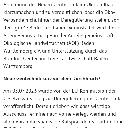
Ablehnung der Neuen Gentechnik im Ökolandbau
klar­zu­ma­chen und zu ver­deut­li­chen, dass die Öko-
Verbände nicht hin­ter der Deregulierung ste­hen, son­
dern gro­ße Bedenken haben. Veranstaltet wird die­se
Abendveranstaltung von der Arbeitsgemeinschaft
Ökologische Landwirtschaft (AÖL) Baden-
Württemberg e.V. und Unterstützung durch das
Bündnis Gentechnikfreie Landwirtschaft Baden-
Württemberg.
Neue Gentechnik kurz vor dem Durchbruch?
Am 05.07.2023 wur­de von der EU-Kommission der
Gesetzesvorschlag zur Deregulierung der Gentechnik
ver­öf­fent­licht. Derzeit erle­ben wir, dass wich­ti­ge
Ausschuss-Termine nach vor­ne ver­legt wer­den und
allen vor­an die spa­ni­sche Ratspräsidentschaft und die