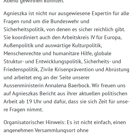
Abend gewin­nen konnten.
Agnieszka ist nicht nur aus­ge­wie­se­ne Expertin für alle
Fragen rund um die Bundeswehr und
Sicherheitspolitik, von denen es sicher reich­lich gibt.
Sie koor­di­niert auch den Arbeitskreis IV für Europa,
Außenpolitik und aus­wär­ti­ge Kulturpolitik,
Menschenrechte und huma­ni­tä­re Hilfe, glo­ba­le
Struktur- und Entwicklungspolitik, Sicherheits- und
Friedenspolitik, Zivile Krisenprävention und Abrüstung
und arbei­tet eng an der Seite unse­rer
Aussenministerin Annalena Baerbock. Wir freu­en uns
auf Agnieszkas Bericht aus ihrer aktu­el­len poli­ti­schen
Arbeit ab 19 Uhr und dafür, dass sie sich Zeit für unse­
re Fragen nimmt.
Organisatorischer Hinweis: Es ist nicht ein­fach, einen
ange­neh­men Versammlungsort ohne