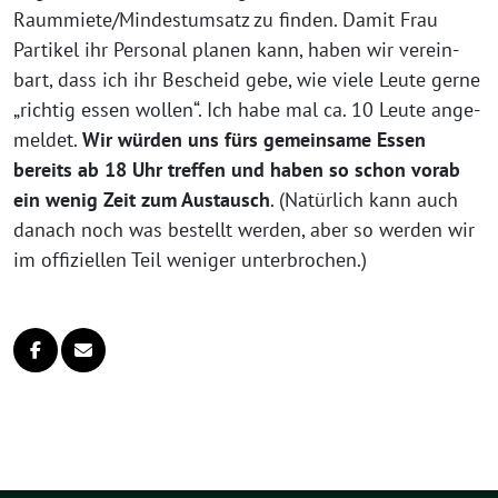
Raummiete/Mindestumsatz zu fin­den. Damit Frau
Partikel ihr Personal pla­nen kann, haben wir ver­ein­
bart, dass ich ihr Bescheid gebe, wie vie­le Leute ger­ne
„rich­tig essen wol­len“. Ich habe mal ca. 10 Leute ange­
mel­det.
Wir wür­den uns fürs gemein­sa­me Essen
bereits ab 18 Uhr tref­fen und haben so schon vor­ab
ein wenig Zeit zum Austausch
. (Natürlich kann auch
danach noch was bestellt wer­den, aber so wer­den wir
im offi­zi­el­len Teil weni­ger unterbrochen.)