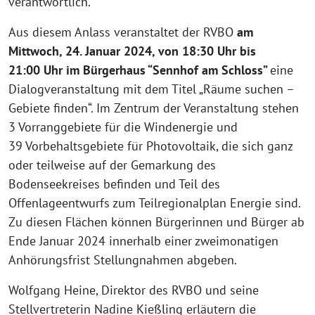
verantwortlich.
Aus die­sem Anlass ver­an­stal­tet der RVBO
am
Mittwoch, 24. Januar 2024, von 18:30 Uhr bis
21:00 Uhr im Bürgerhaus “Sennhof am Schloss”
eine
Dialogveranstaltung mit dem Titel „Räume suchen –
Gebiete fin­den“. Im Zentrum der Veranstaltung ste­hen
3 Vorranggebiete für die Windenergie und
39 Vorbehaltsgebiete für Photovoltaik, die sich ganz
oder teil­wei­se auf der Gemarkung des
Bodenseekreises befin­den und Teil des
Offenlageentwurfs zum Teilregionalplan Energie sind.
Zu die­sen Flächen kön­nen Bürgerinnen und Bürger ab
Ende Januar 2024 inner­halb einer zwei­mo­na­ti­gen
Anhörungsfrist Stellungnahmen abgeben.
Wolfgang Heine, Direktor des RVBO und sei­ne
Stellvertreterin Nadine Kießling erläu­tern die