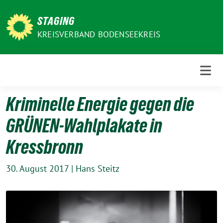
Weiter
zum
STAGING
Inhalt
KREISVERBAND BODENSEEKREIS
Kriminelle Energie gegen die
GRÜNEN-Wahlplakate in
Kressbronn
30. August 2017
|
Hans Steitz