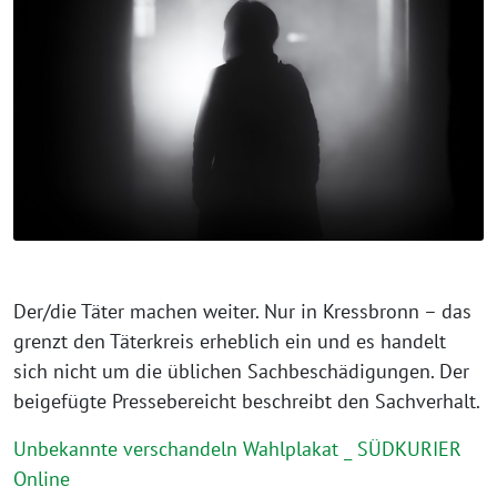
Der/die Täter machen wei­ter. Nur in Kressbronn – das
grenzt den Täterkreis erheb­lich ein und es han­delt
sich nicht um die übli­chen Sachbeschädigungen. Der
bei­gefüg­te Pressebereicht beschreibt den Sachverhalt.
Unbekannte ver­schan­deln Wahlplakat _ SÜDKURIER
Online