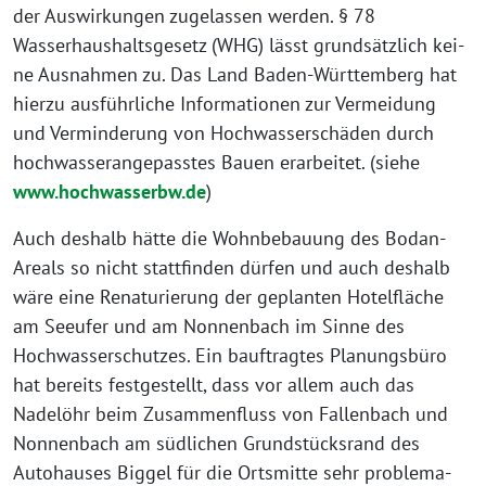
der Auswirkungen zuge­las­sen wer­den. § 78
Wasserhaushaltsgesetz (WHG) lässt grund­sätz­lich kei­
ne Ausnahmen zu. Das Land Baden-Württemberg hat
hier­zu aus­führ­li­che Informationen zur Vermeidung
und Verminderung von Hochwasserschäden durch
hoch­was­ser­an­ge­pass­tes Bauen erar­bei­tet. (sie­he
www.hochwasserbw.de
)
Auch des­halb hät­te die Wohnbebauung des Bodan-
Areals so nicht statt­fin­den dür­fen und auch des­halb
wäre eine Renaturierung der geplan­ten Hotelfläche
am Seeufer und am Nonnenbach im Sinne des
Hochwasserschutzes. Ein bau­f­trag­tes Planungsbüro
hat bereits fest­ge­stellt, dass vor allem auch das
Nadelöhr beim Zusammenfluss von Fallenbach und
Nonnenbach am süd­li­chen Grundstücksrand des
Autohauses Biggel für die Ortsmitte sehr pro­ble­ma­