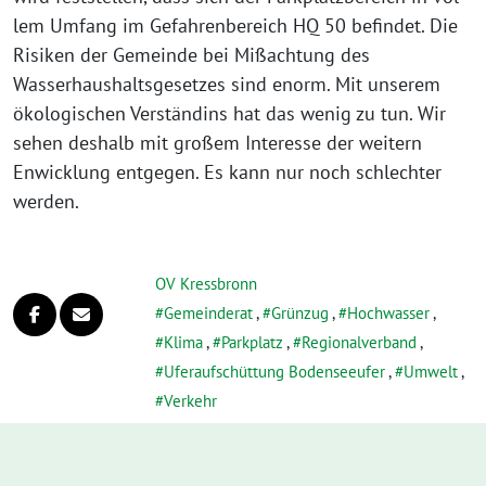
lem Umfang im Gefahrenbereich HQ 50 befin­det. Die
Risiken der Gemeinde bei Mißachtung des
Wasserhaushaltsgesetzes sind enorm. Mit unse­rem
öko­lo­gi­schen Verständins hat das wenig zu tun. Wir
sehen des­halb mit gro­ßem Interesse der wei­tern
Enwicklung ent­ge­gen. Es kann nur noch schlech­ter
werden.
OV Kressbronn
Gemeinderat
,
Grünzug
,
Hochwasser
,
Klima
,
Parkplatz
,
Regionalverband
,
Uferaufschüttung Bodenseeufer
,
Umwelt
,
Verkehr