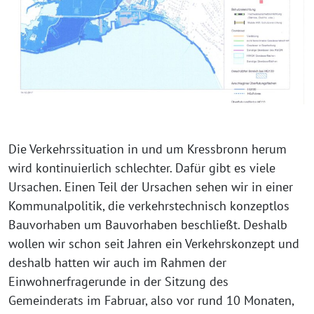
Die Verkehrssituation in und um Kressbronn her­um
wird kon­ti­nu­ier­lich schlech­ter. Dafür gibt es vie­le
Ursachen. Einen Teil der Ursachen sehen wir in einer
Kommunalpolitik, die ver­kehrs­tech­nisch kon­zept­los
Bauvorhaben um Bauvorhaben beschließt. Deshalb
wol­len wir schon seit Jahren ein Verkehrskonzept und
des­halb hat­ten wir auch im Rahmen der
Einwohnerfragerunde in der Sitzung des
Gemeinderats im Fabruar, also vor rund 10 Monaten,