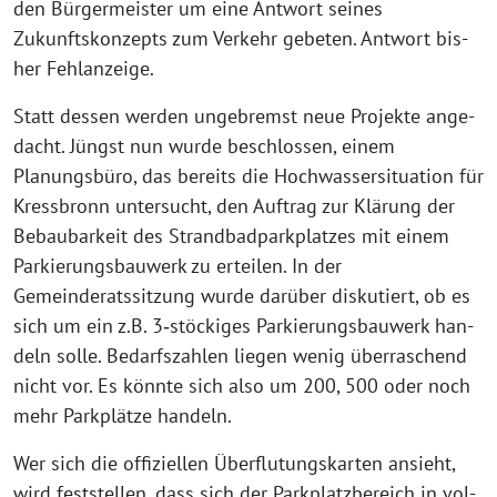
den Bürgermeister um eine Antwort sei­nes
Zukunftskonzepts zum Verkehr gebe­ten. Antwort bis­
her Fehlanzeige.
Statt des­sen wer­den unge­bremst neue Projekte ange­
dacht. Jüngst nun wur­de beschlos­sen, einem
Planungsbüro, das bereits die Hochwassersituation für
Kressbronn unter­sucht, den Auftrag zur Klärung der
Bebaubarkeit des Strandbadparkplatzes mit einem
Parkierungsbauwerk zu ertei­len. In der
Gemeinderatssitzung wur­de dar­über dis­ku­tiert, ob es
sich um ein z.B. 3‑stöckiges Parkierungsbauwerk han­
deln sol­le. Bedarfszahlen lie­gen wenig über­ra­schend
nicht vor. Es könn­te sich also um 200, 500 oder noch
mehr Parkplätze handeln.
Wer sich die offi­zi­el­len Überflutungskarten ansieht,
wird fest­stel­len, dass sich der Parkplatzbereich in vol­