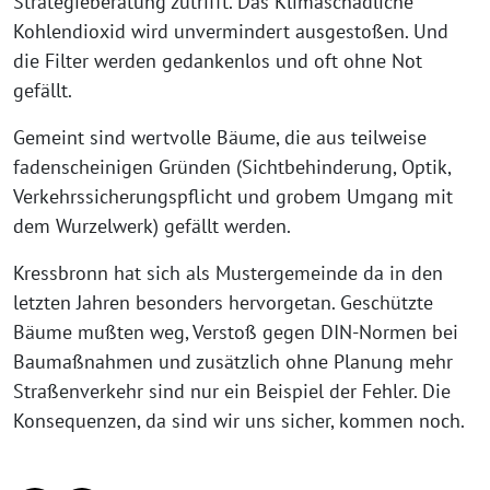
Strategieberatung zutrifft. Das Klimaschädliche
Kohlendioxid wird unver­min­dert aus­ge­sto­ßen. Und
die Filter wer­den gedan­ken­los und oft ohne Not
gefällt.
Gemeint sind wert­vol­le Bäume, die aus teil­wei­se
faden­schei­ni­gen Gründen (Sichtbehinderung, Optik,
Verkehrssicherungspflicht und gro­bem Umgang mit
dem Wurzelwerk) gefällt werden.
Kressbronn hat sich als Mustergemeinde da in den
letz­ten Jahren beson­ders her­vor­ge­tan. Geschützte
Bäume muß­ten weg, Verstoß gegen DIN-Normen bei
Baumaßnahmen und zusätz­lich ohne Planung mehr
Straßenverkehr sind nur ein Beispiel der Fehler. Die
Konsequenzen, da sind wir uns sicher, kom­men noch.