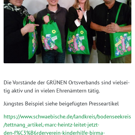
Die Vorstände der GRÜNEN Ortsverbands sind viel­sei­
tig aktiv und in vie­len Ehrenämtern tätig.
Jüngstes Beispiel sie­he bei­gefüg­ten Presseartikel
https://www.schwaebische.de/landkreis/bodenseekreis
/tettnang_artikel,-marc-heintz-leitet-jetzt-
den‑f%C3%B6rderverein-kinderhilfe-birma-