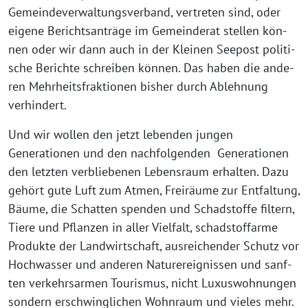
Gemeindeverwaltungsverband, ver­tre­ten sind, oder
eige­ne Berichtsanträge im Gemeinderat stel­len kön­
nen oder wir dann auch in der Kleinen Seepost poli­ti­
sche Berichte schrei­ben kön­nen. Das haben die ande­
ren Mehrheitsfraktionen bis­her durch Ablehnung
verhindert.
Und wir wol­len den jetzt leben­den jun­gen
Generationen und den nach­fol­gen­den Generationen
den letz­ten ver­blie­be­nen Lebensraum erhal­ten. Dazu
gehört gute Luft zum Atmen, Freiräume zur Entfaltung,
Bäume, die Schatten spen­den und Schadstoffe fil­tern,
Tiere und Pflanzen in aller Vielfalt, schad­stoff­ar­me
Produkte der Landwirtschaft, aus­rei­chen­der Schutz vor
Hochwasser und ande­ren Naturereignissen und sanf­
ten ver­kehrs­ar­men Tourismus, nicht Luxuswohnungen
son­dern erschwing­li­chen Wohnraum und vie­les mehr.