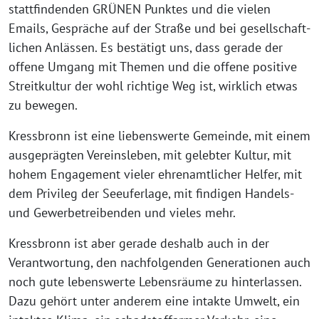
statt­fin­den­den GRÜNEN Punktes und die vie­len
Emails, Gespräche auf der Straße und bei gesell­schaft­
li­chen Anlässen. Es bestä­tigt uns, dass gera­de der
offe­ne Umgang mit Themen und die offe­ne posi­ti­ve
Streitkultur der wohl rich­ti­ge Weg ist, wirk­lich etwas
zu bewegen.
Kressbronn ist eine lie­bens­wer­te Gemeinde, mit einem
aus­ge­präg­ten Vereinsleben, mit geleb­ter Kultur, mit
hohem Engagement vie­ler ehren­amt­li­cher Helfer, mit
dem Privileg der Seeuferlage, mit fin­di­gen Handels-
und Gewerbetreibenden und vie­les mehr.
Kressbronn ist aber gera­de des­halb auch in der
Verantwortung, den nach­fol­gen­den Generationen auch
noch gute lebens­wer­te Lebensräume zu hin­ter­las­sen.
Dazu gehört unter ande­rem eine intak­te Umwelt, ein