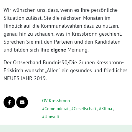
Wir wün­schen uns, dass, wenn es Ihre per­sön­li­che
Situation zulässt, Sie die nächs­ten Monaten im
Hinblick auf die Kommunalwahlen dazu zu nut­zen,
genau hin zu schau­en, was in Kressbronn geschieht.
Sprechen Sie mit den Parteien und den Kandidaten
und bil­den sich Ihre
eige­ne
Meinung.
Der Ortsverband Bündnis90/Die Grünen Kressbronn-
Eriskirch wünscht „Allen“ ein gesun­des und fried­li­ches
NEUES JAHR 2019.
OV Kressbronn
Gemeinderat
,
Gesellschaft
,
Klima
,
Umwelt