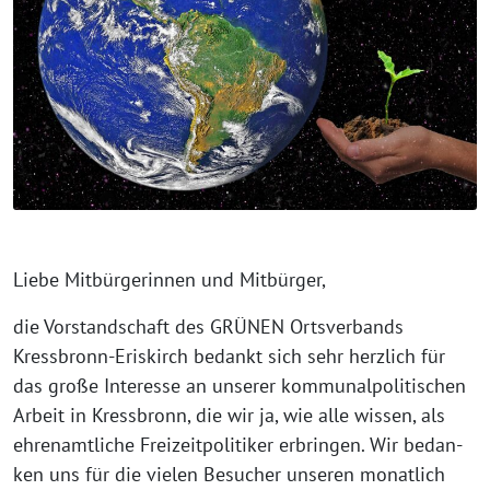
Liebe Mitbürgerinnen und Mitbürger,
die Vorstandschaft des GRÜNEN Ortsverbands
Kressbronn-Eriskirch bedankt sich sehr herz­lich für
das gro­ße Interesse an unse­rer kom­mu­nal­po­li­ti­schen
Arbeit in Kressbronn, die wir ja, wie alle wis­sen, als
ehren­amt­li­che Freizeitpolitiker erbrin­gen. Wir bedan­
ken uns für die vie­len Besucher unse­ren monat­lich