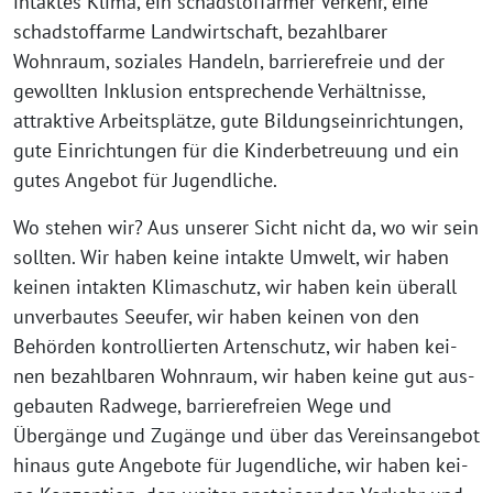
intak­tes Klima, ein schad­stoff­ar­mer Verkehr, eine
schad­stoff­ar­me Landwirtschaft, bezahl­ba­rer
Wohnraum, sozia­les Handeln, bar­rie­re­freie und der
gewoll­ten Inklusion ent­spre­chen­de Verhältnisse,
attrak­ti­ve Arbeitsplätze, gute Bildungseinrichtungen,
gute Einrichtungen für die Kinderbetreuung und ein
gutes Angebot für Jugendliche.
Wo ste­hen wir? Aus unse­rer Sicht nicht da, wo wir sein
soll­ten. Wir haben kei­ne intak­te Umwelt, wir haben
kei­nen intak­ten Klimaschutz, wir haben kein über­all
unver­bau­tes Seeufer, wir haben kei­nen von den
Behörden kon­trol­lier­ten Artenschutz, wir haben kei­
nen bezahl­ba­ren Wohnraum, wir haben kei­ne gut aus­
ge­bau­ten Radwege, bar­rie­re­frei­en Wege und
Übergänge und Zugänge und über das Vereinsangebot
hin­aus gute Angebote für Jugendliche, wir haben kei­