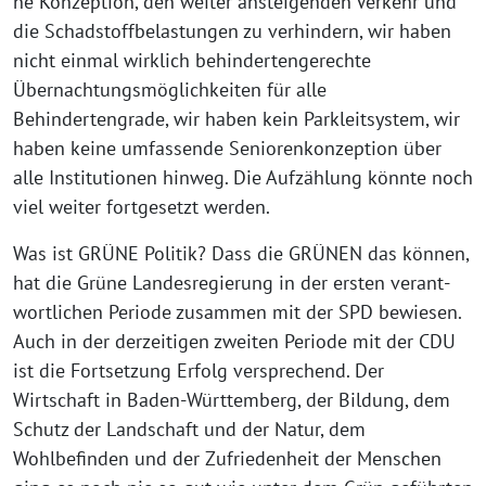
ne Konzeption, den wei­ter anstei­gen­den Verkehr und
die Schadstoffbelastungen zu ver­hin­dern, wir haben
nicht ein­mal wirk­lich behin­der­ten­ge­rech­te
Übernachtungsmöglichkeiten für alle
Behindertengrade, wir haben kein Parkleitsystem, wir
haben kei­ne umfas­sen­de Seniorenkonzeption über
alle Institutionen hin­weg. Die Aufzählung könn­te noch
viel wei­ter fort­ge­setzt werden.
Was ist GRÜNE Politik? Dass die GRÜNEN das kön­nen,
hat die Grüne Landesregierung in der ers­ten ver­ant­
wort­li­chen Periode zusam­men mit der SPD bewie­sen.
Auch in der der­zei­ti­gen zwei­ten Periode mit der CDU
ist die Fortsetzung Erfolg ver­spre­chend. Der
Wirtschaft in Baden-Württemberg, der Bildung, dem
Schutz der Landschaft und der Natur, dem
Wohlbefinden und der Zufriedenheit der Menschen