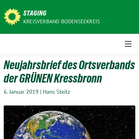
Weiter
zum
STAGING
Inhalt
KREISVERBAND BODENSEEKREIS
Neujahrsbrief des Ortsverbands
der GRÜNEN Kressbronn
6. Januar 2019
|
Hans Steitz