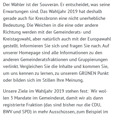
Der Wähler ist der Souverän. Er ent­schei­det, was sei­ne
Erwartungen sind. Das Wahljahr 2019 hat des­halb
gera­de auch für Kressbronn eine nicht uner­heb­li­che
Bedeutung. Die Weichen in die eine oder ande­re
Richtung wer­den mit der Gemeinderats- und
Kreistagswahl, aber natür­lich auch mit der Europawahl
gestellt. Informieren Sie sich und fra­gen Sie nach. Auf
unse­rer Homepage sind alle Informationen zu den
ande­ren Gemeinderatsfraktionen und Gruppierungen
ver­linkt. Vergleichen Sie die Inhalte und kom­men Sie,
um uns ken­nen zu ler­nen, zu unse­rem GRÜNEN Punkt
oder bil­den sich im Stillen Ihre Meinung.
Unsere Ziele im Wahljahr 2019 ste­hen fest: Wir wol­
len 3 Mandate im Gemeinderat, damit wir als dann
regis­trier­te Fraktion (das sind bis­her nur die CDU,
BWV und SPD) in mehr Ausschüssen, zum Beispiel im