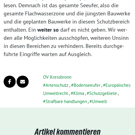
le­sen. Demnach ist das gesam­te Seeufer, also die
gesam­te Flachwasserzone und die jüngs­ten Bauwerke
und die geplan­ten Bauwerke in die­sem Schutzbereich
ent­hal­ten. Ein
wei­ter so
darf es nicht geben. Wir wer­
den alle Möglichkeiten aus­schöp­fen, wei­te­ren Unsinn
in die­sen Bereichen zu ver­hin­dern. Bereits durch­ge­
führ­te Eingriffe war­ten auf Ausgleich.
OV Kressbronn
Artenschutz
,
Bodenseeufer
,
Europäisches
Umweltrecht
,
Klima
,
Schutzgebiete
,
Strafbare handlungen
,
Umwelt
Artikel kommentieren