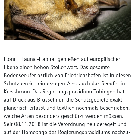
Flora – Fauna ‑Habitat genie­ßen auf euro­päi­scher
Ebene einen hohen Stellenwert. Das gesam­te
Bodenseeufer öst­lich von Friedrichshafen ist in die­sen
Schutzbereich ein­be­zo­gen. Also auch das Seeufer in
Kressbronn. Das Regierungspräsidium Tübingen hat
auf Druck aus Brüssel nun die Schutzgebiete exakt
pla­ne­risch erfasst und text­lich noch­mals beschrie­ben,
wel­che Arten beson­ders geschützt wer­den müs­sen.
Seit 08.11.2018 ist die Verordnung neu gere­gelt und
auf der Homepage des Regierungspräsidiums nach­zu­