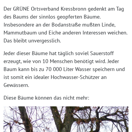
Der GRÜNE Ortsverband Kressbronn gedenkt am Tag
des Baums der sinn­los geop­fer­ten Bäume.
Insbesondere an der Bodanstraße muß­ten Linde,
Mammutbaum und Eiche ande­ren Interessen wei­chen.
Das bleibt unvergesslich.
Jeder die­ser Bäume hat täg­lich soviel Sauerstoff
erzeugt, wie von 10 Menschen benö­tigt wird. Jeder
Baum kann bis zu 70 000 Liter Wasser spei­chern und
ist somit ein idea­ler Hochwasser-Schützer an
Gewässern.
Diese Bäume kön­nen das nicht mehr: