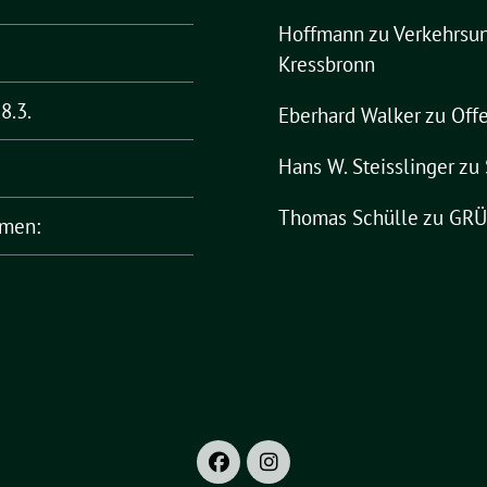
Hoffmann
zu
Verkehrsun
Kressbronn
8.3.
Eberhard Walker
zu
Offe
Hans W. Steisslinger
zu
Thomas Schülle
zu
GRÜN
rmen: