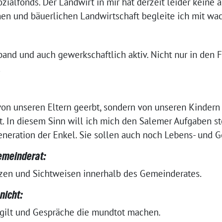
ozialfonds. Der Landwirt in mir hat der­zeit lei­der kei­ne 
en und bäu­er­li­chen Landwirtschaft beglei­te ich mit w
band und auch gewerk­schaft­lich aktiv. Nicht nur in de
…
on unse­ren Eltern geerbt, son­dern von unse­ren Kindern 
rt. In die­sem Sinn will ich mich den Salemer Aufgaben st
neration der Enkel. Sie sol­len auch noch Lebens- und 
Gemeinderat:
zen und Sichtweisen inner­halb des Gemeinderates.
nicht:
gilt und Gespräche die mund­tot machen.