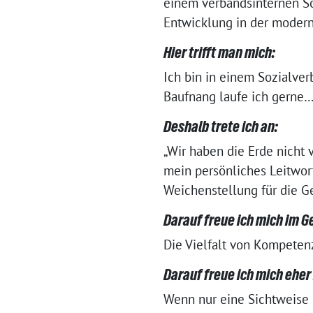
einem ver­bands­in­ter­nen S
Entwicklung in der moder­n
Hier trifft man mich:
Ich bin in einem Sozialver
Baufnang lau­fe ich gerne
Deshalb trete ich an:
„Wir haben die Erde nicht v
mein per­sön­li­ches Leitwo
Weichenstellung für die Ge
Darauf freue ich mich im 
Die Vielfalt von Kompeten
Darauf freue ich mich eher 
Wenn nur eine Sichtweise 