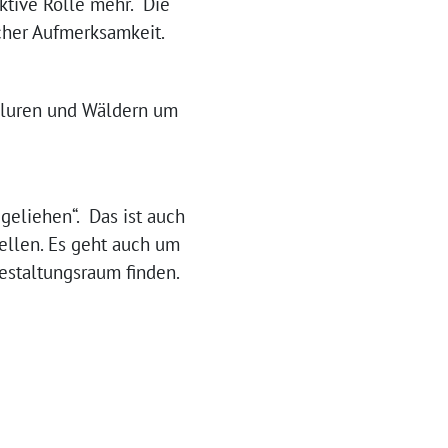
akti­ve Rolle mehr. Die
acher Aufmerksamkeit.
n Fluren und Wäldern um
gelie­hen“. Das ist auch
el­len. Es geht auch um
Gestaltungsraum finden.