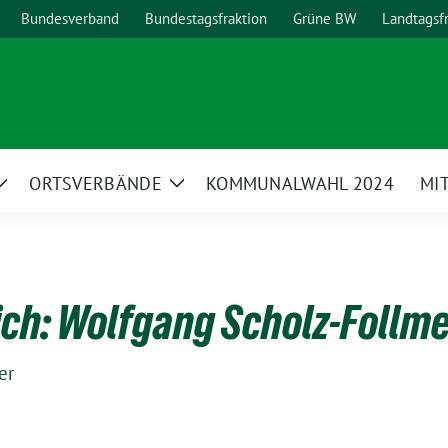
Bundesverband
Bundestagsfraktion
Grüne BW
Landtagsf
ORTSVERBÄNDE
KOMMUNALWAHL 2024
MI
Zeige
Zeige
Untermenü
Untermenü
ch: Wolfgang Scholz-Follm
er