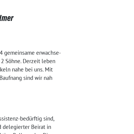
llmer
 4 gemein­sa­me erwach­se­
d 2 Söhne. Derzeit leben
keln nahe bei uns. Mit
 Baufnang sind wir nah
sistenz-bedürf­tig sind,
ele­gier­ter Beirat in