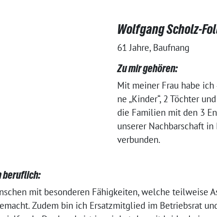
Wolfgang Scholz-Fo
61 Jahre, Baufnang
Zu mir gehören:
Mit mei­ner Frau habe ich
ne „Kinder“, 2 Töchter un
die Familien mit den 3 En
unse­rer Nachbarschaft in
verbunden.
 beruflich:
nschen mit beson­de­ren Fähigkeiten, wel­che teil­wei­se As
emacht. Zudem bin ich Ersatzmitglied im Betriebsrat und d