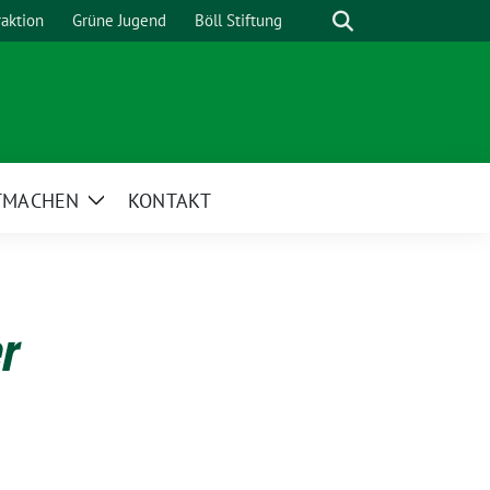
Suche
raktion
Grüne Jugend
Böll Stiftung
TMACHEN
KONTAKT
Zeige
Untermenü
er