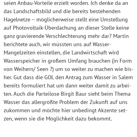
sei­en Anbau-Vorteile erzielt wor­den. Ich den­ke da an
das Landschaftsbild und die bereits bestehen­den
Hagelnetze – mög­li­cher­wei­se stellt eine Umstellung
auf Photovoltaik-Überdachung an die­ser Stelle kei­ne
ganz gra­vie­ren­de Verschlechterung mehr dar? Martin
berich­te­te auch, wir müss­ten uns auf Wasser-
Mangelzeiten ein­stel­len, die Landwirtschaft wird
Wasserspeicher in gro­ßem Umfang brau­chen (in Form
von Weihern/ Seen ?) um so wei­ter zu machen wie bis­
her. Gut dass die GOL den Antrag zum Wasser in Salem
bereits for­mu­liert hat um dann wei­ter damit zu arbei­
ten. Auch die Parteilose Birgit Baur sieht beim Thema
Wasser das aller­größ­te Problem der Zukunft auf uns
zukom­men und möch­te hier unbe­dingt Akzente set­
zen, wenn sie die Möglichkeit dazu bekommt.