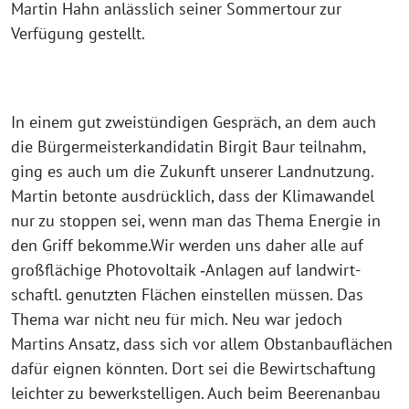
Martin Hahn anläss­lich sei­ner Sommertour zur
Verfügung gestellt.
In einem gut zwei­stün­di­gen Gespräch, an dem auch
die Bürgermeisterkandidatin Birgit Baur teil­nahm,
ging es auch um die Zukunft unse­rer Landnutzung.
Martin beton­te aus­drück­lich, dass der Klimawandel
nur zu stop­pen sei, wenn man das Thema Energie in
den Griff bekomme.Wir wer­den uns daher alle auf
groß­flä­chi­ge Photovoltaik ‑Anlagen auf land­wirt­
schaftl. genutz­ten Flächen ein­stel­len müs­sen. Das
Thema war nicht neu für mich. Neu war jedoch
Martins Ansatz, dass sich vor allem Obstanbauflächen
dafür eig­nen könn­ten. Dort sei die Bewirtschaftung
leich­ter zu bewerk­stel­li­gen. Auch beim Beerenanbau