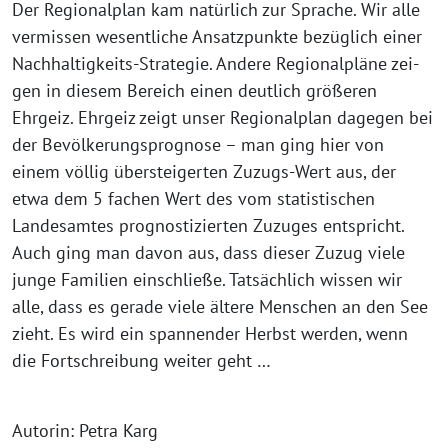
Der Regionalplan kam natür­lich zur Sprache. Wir alle
ver­mis­sen wesent­li­che Ansatzpunkte bezüg­lich einer
Nachhaltigkeits-Strategie. Andere Regionalpläne zei­
gen in die­sem Bereich einen deut­lich grö­ße­ren
Ehrgeiz. Ehrgeiz zeigt unser Regionalplan dage­gen bei
der Bevölkerungsprognose – man ging hier von
einem völ­lig über­stei­ger­ten Zuzugs-Wert aus, der
etwa dem 5 fachen Wert des vom sta­tis­ti­schen
Landesamtes pro­gnos­ti­zier­ten Zuzuges ent­spricht.
Auch ging man davon aus, dass die­ser Zuzug vie­le
jun­ge Familien ein­schlie­ße. Tatsächlich wis­sen wir
alle, dass es gera­de vie­le älte­re Menschen an den See
zieht. Es wird ein span­nen­der Herbst wer­den, wenn
die Fortschreibung wei­ter geht …
Autorin: Petra Karg