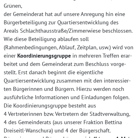
Grünen,
der Gemeinderat hat auf unse­re Anregung hin eine
Bürgerbeteiligung zur Quartiersentwicklung des
Areals Schlachthausstraße/Zimmerwiese beschlossen.
Wie die­se Beteiligung ablau­fen soll
(Rahmenbedingungen, Ablauf, Zeitplan, usw.) wird von
einer
Koordinierungsgruppe
in meh­re­ren Treffen erar­
bei­tet und dem Gemeinderat zum Beschluss vor­ge­
stellt. Erst danach beginnt die eigent­li­che
Quartiersentwicklung zusam­men mit den inter­es­sier­
ten Bürgerinnen und Bürgern. Hierzu wer­den noch
aus­führ­li­che Informationen und Einladungen folgen.
Die Koordinierungsgruppe besteht aus
4 Vertreterinnen bzw. Vertretern der Stadtverwaltung,
4 des Gemeinderats (aus unse­rer Fraktion Bettina
Dreiseitl-Wanschura) und 4 der Bürgerschaft.