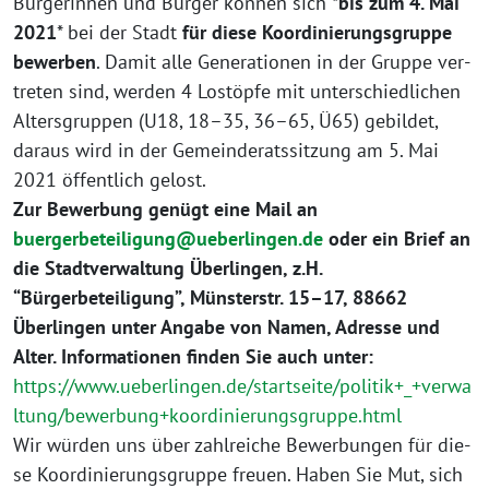
Bürgerinnen und Bürger kön­nen sich *
bis zum 4. Mai
2021
* bei der Stadt
für die­se Koordinierungsgruppe
bewer­ben
. Damit alle Generationen in der Gruppe ver­
tre­ten sind, wer­den 4 Lostöpfe mit unter­schied­li­chen
Altersgruppen (U18, 18–35, 36–65, Ü65) gebil­det,
dar­aus wird in der Gemeinderatssitzung am 5. Mai
2021 öffent­lich gelost.
Zur Bewerbung genügt eine Mail an
buergerbeteiligung@ueberlingen.de
oder ein Brief an
die Stadtverwaltung Überlingen, z.H.
“Bürgerbeteiligung”, Münsterstr. 15–17, 88662
Überlingen unter Angabe von Namen, Adresse und
Alter. Informationen fin­den Sie auch unter:
https://www.ueberlingen.de/startseite/politik+_+verwa
ltung/bewerbung+koordinierungsgruppe.html
Wir wür­den uns über zahl­rei­che Bewerbungen für die­
se Koordinierungsgruppe freu­en. Haben Sie Mut, sich