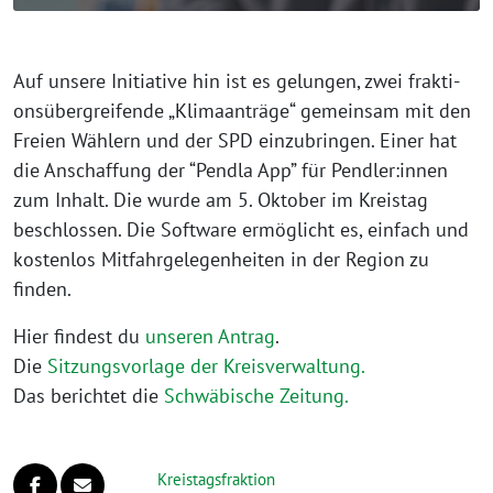
Auf unse­re Initiative hin ist es gelun­gen, zwei frak­ti­
ons­über­grei­fen­de „Klimaanträge“ gemein­sam mit den
Freien Wählern und der SPD ein­zu­brin­gen. Einer hat
die Anschaffung der “Pendla App” für Pendler:innen
zum Inhalt. Die wur­de am 5. Oktober im Kreistag
beschlos­sen. Die Software ermög­licht es, ein­fach und
kos­ten­los Mitfahrgelegenheiten in der Region zu
finden.
Hier fin­dest du
unse­ren Antrag
.
Die
Sitzungsvorlage der Kreisverwaltung.
Das berich­tet die
Schwäbische Zeitung.
Kreistagsfraktion