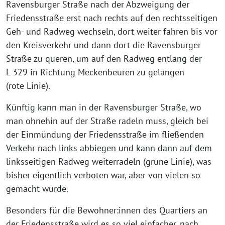
Ravensburger Straße nach der Abzweigung der
Friedensstraße erst nach rechts auf den rechts­sei­ti­gen
Geh- und Radweg wech­seln, dort wei­ter fah­ren bis vor
den Kreisverkehr und dann dort die Ravensburger
Straße zu que­ren, um auf den Radweg ent­lang der
L 329 in Richtung Meckenbeuren zu gelan­gen
(rote Linie).
Künftig kann man in der Ravensburger Straße, wo
man ohne­hin auf der Straße radeln muss, gleich bei
der Einmündung der Friedensstraße im flie­ßen­den
Verkehr nach links abbie­gen und kann dann auf dem
links­sei­ti­gen Radweg wei­ter­ra­deln (grü­ne Linie), was
bis­her eigent­lich ver­bo­ten war, aber von vie­len so
gemacht wurde.
Besonders für die Bewohner:innen des Quartiers an
der Friedensstraße wird es so viel ein­fa­cher, nach