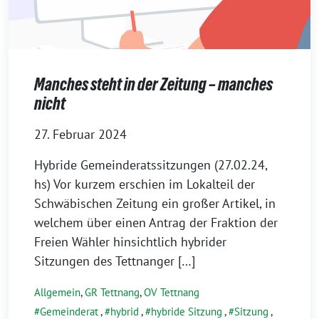
Manches steht in der Zeitung – manches
nicht
27. Februar 2024
Hybride Gemeinderatssitzungen (27.02.24,
hs) Vor kur­zem erschien im Lokalteil der
Schwäbischen Zeitung ein gro­ßer Artikel, in
wel­chem über einen Antrag der Fraktion der
Freien Wähler hin­sicht­lich hybri­der
Sitzungen des Tettnanger […]
Allgemein
,
GR Tettnang
,
OV Tettnang
Gemeinderat
,
hybrid
,
hybride Sitzung
,
Sitzung
,