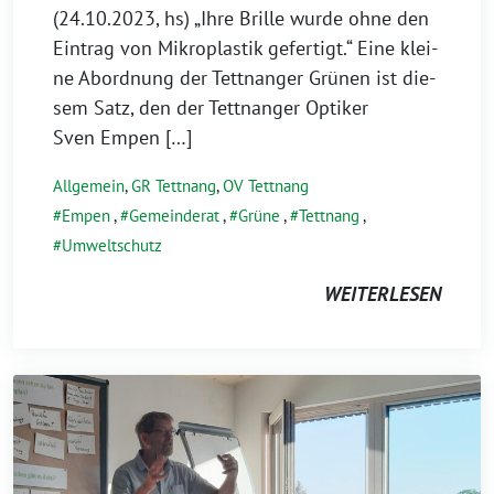
(24.10.2023, hs) „Ihre Brille wur­de ohne den
Eintrag von Mikroplastik gefer­tigt.“ Eine klei­
ne Abordnung der Tettnanger Grünen ist die­
sem Satz, den der Tettnanger Optiker
Sven Empen […]
Allgemein
,
GR Tettnang
,
OV Tettnang
Empen
,
Gemeinderat
,
Grüne
,
Tettnang
,
Umweltschutz
WEITERLESEN