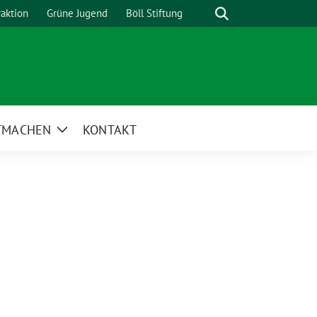
Suche
raktion
Grüne Jugend
Böll Stiftung
TMACHEN
KONTAKT
Zeige
Untermenü