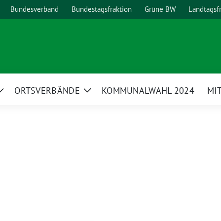
Bundesverband
Bundestagsfraktion
Grüne BW
Landtagsf
ORTSVERBÄNDE
KOMMUNALWAHL 2024
MI
Zeige
Zeige
Untermenü
Untermenü