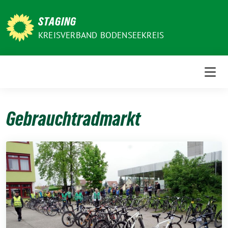
Weiter
zum
STAGING
Inhalt
KREISVERBAND BODENSEEKREIS
Gebrauchtradmarkt