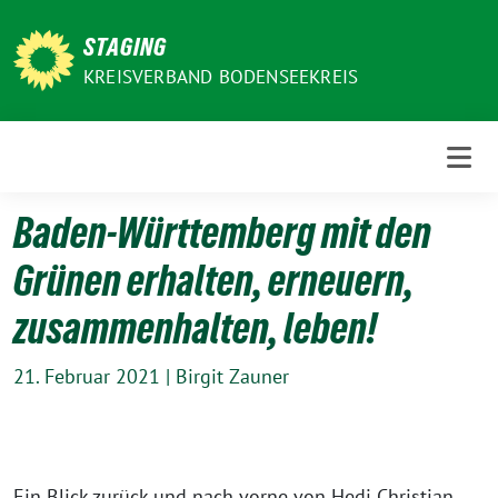
Weiter
zum
STAGING
Inhalt
KREISVERBAND BODENSEEKREIS
Baden-Württemberg mit den
Grünen erhalten, erneuern,
zusammenhalten, leben!
21. Februar 2021
|
Birgit Zauner
Ein Blick zurück und nach vor­ne von Hedi Christian