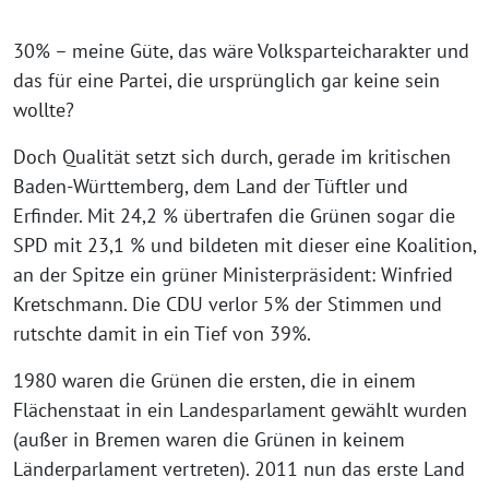
30% – mei­ne Güte, das wäre Volksparteicharakter und
das für eine Partei, die ursprüng­lich gar kei­ne sein
wollte?
Doch Qualität setzt sich durch, gera­de im kri­ti­schen
Baden-Württemberg, dem Land der Tüftler und
Erfinder. Mit 24,2 % über­tra­fen die Grünen sogar die
SPD mit 23,1 % und bil­de­ten mit die­ser eine Koalition,
an der Spitze ein grü­ner Ministerpräsident: Winfried
Kretschmann. Die CDU ver­lor 5% der Stimmen und
rutsch­te damit in ein Tief von 39%.
1980 waren die Grünen die ers­ten, die in einem
Flächenstaat in ein Landesparlament gewählt wur­den
(außer in Bremen waren die Grünen in kei­nem
Länderparlament ver­tre­ten). 2011 nun das ers­te Land