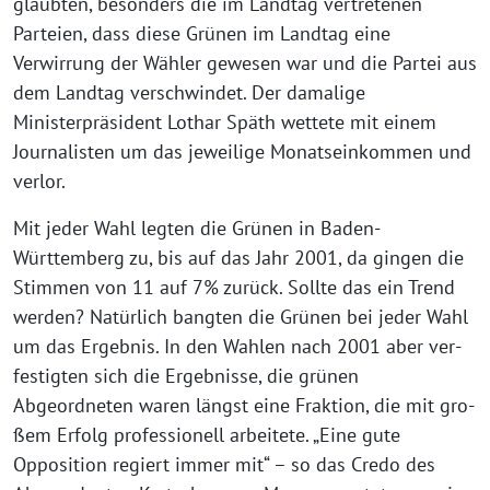
glaub­ten, beson­ders die im Landtag ver­tre­te­nen
Parteien, dass die­se Grünen im Landtag eine
Verwirrung der Wähler gewe­sen war und die Partei aus
dem Landtag ver­schwin­det. Der dama­li­ge
Ministerpräsident Lothar Späth wet­te­te mit einem
Journalisten um das jewei­li­ge Monatseinkommen und
verlor.
Mit jeder Wahl leg­ten die Grünen in Baden-
Württemberg zu, bis auf das Jahr 2001, da gin­gen die
Stimmen von 11 auf 7% zurück. Sollte das ein Trend
wer­den? Natürlich bang­ten die Grünen bei jeder Wahl
um das Ergebnis. In den Wahlen nach 2001 aber ver­
fes­tig­ten sich die Ergebnisse, die grü­nen
Abgeordneten waren längst eine Fraktion, die mit gro­
ßem Erfolg pro­fes­sio­nell arbei­te­te. „Eine gute
Opposition regiert immer mit“ – so das Credo des