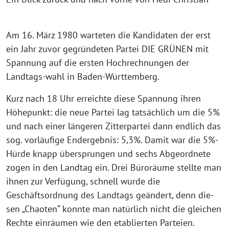
Am 16. März 1980 war­te­ten die Kandidaten der erst
ein Jahr zuvor gegrün­de­ten Partei DIE GRÜNEN mit
Spannung auf die ers­ten Hochrechnungen der
Landtags-wahl in Baden-Württemberg.
Kurz nach 18 Uhr erreich­te die­se Spannung ihren
Höhepunkt: die neue Partei lag tat­säch­lich um die 5%
und nach einer län­ge­ren Zitterpartei dann end­lich das
sog. vor­läu­fi­ge Endergebnis: 5,3%. Damit war die 5%-
Hürde knapp über­sprun­gen und sechs Abgeordnete
zogen in den Landtag ein. Drei Büroräume stell­te man
ihnen zur Verfügung, schnell wur­de die
Geschäftsordnung des Landtags geän­dert, denn die­
sen „Chaoten“ konn­te man natür­lich nicht die glei­chen
Rechte ein­räu­men wie den eta­blier­ten Parteien.