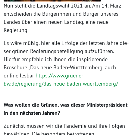
Nun steht die Landtagswahl 2021 an. Am 14. März
ent­schei­den die Bürgerinnen und Bürger unse­res
Landes über einen neu­en Landtag, eine neue
Regierung.
Es wäre müßig, hier alle Erfolge der letz­ten Jahre die­
ser grü­nen Regierungsbeteiligung auf­zu­füh­ren.
Hierfür emp­feh­le ich Ihnen die inspi­rie­ren­de
Broschüre „Das neue Baden-Württtemberg, auch
online les­bar
https://www.gruene-
bw.de/regierung/das-neue-baden-wuerttemberg/
Was wol­len die Grünen, was die­ser Ministerpräsident
in den nächs­ten Jahren?
Zunächst müs­sen wir die Pandemie und ihre Folgen
bewäl­ti­gen. Die beson­ders betrof­fe­nen