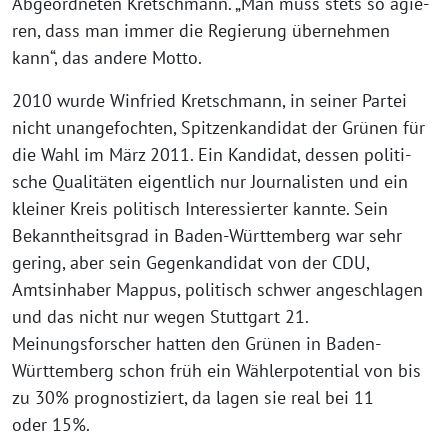
Abgeordneten Kretschmann. „Man muss stets so agie­
ren, dass man immer die Regierung über­neh­men
kann“, das ande­re Motto.
2010 wur­de Winfried Kretschmann, in sei­ner Partei
nicht unan­ge­foch­ten, Spitzenkandidat der Grünen für
die Wahl im März 2011. Ein Kandidat, des­sen poli­ti­
sche Qualitäten eigent­lich nur Journalisten und ein
klei­ner Kreis poli­tisch Interessierter kann­te. Sein
Bekanntheitsgrad in Baden-Württemberg war sehr
gering, aber sein Gegenkandidat von der CDU,
Amtsinhaber Mappus, poli­tisch schwer ange­schla­gen
und das nicht nur wegen Stuttgart 21.
Meinungsforscher hat­ten den Grünen in Baden-
Württemberg schon früh ein Wählerpotential von bis
zu 30% pro­gnos­ti­ziert, da lagen sie real bei 11
oder 15%.