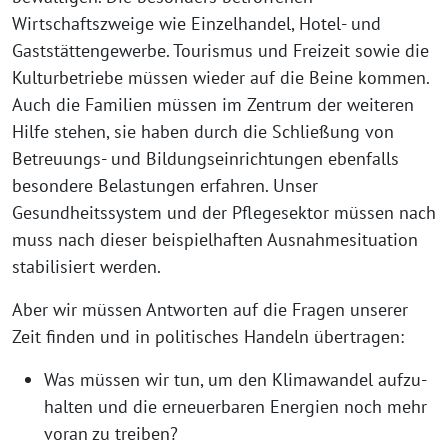
Wirtschaftszweige wie Einzelhandel, Hotel- und
Gaststättengewerbe. Tourismus und Freizeit sowie die
Kulturbetriebe müs­sen wie­der auf die Beine kom­men.
Auch die Familien müs­sen im Zentrum der wei­te­ren
Hilfe ste­hen, sie haben durch die Schließung von
Betreuungs- und Bildungseinrichtungen eben­falls
beson­de­re Belastungen erfah­ren. Unser
Gesundheitssystem und der Pflegesektor müs­sen nach
muss nach die­ser bei­spiel­haf­ten Ausnahmesituation
sta­bi­li­siert werden.
Aber wir müs­sen Antworten auf die Fragen unse­rer
Zeit fin­den und in poli­ti­sches Handeln übertragen:
Was müs­sen wir tun, um den Klimawandel auf­zu­
hal­ten und die erneu­er­ba­ren Energien noch mehr
vor­an zu treiben?