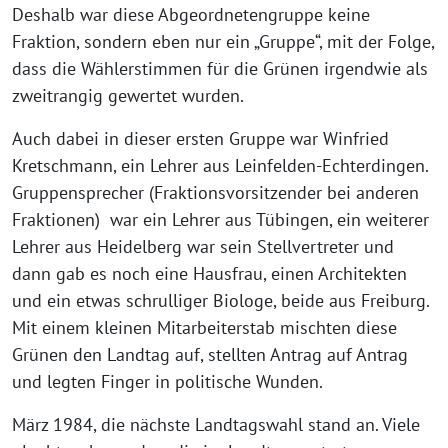
Deshalb war die­se Abgeordnetengruppe kei­ne
Fraktion, son­dern eben nur ein „Gruppe“, mit der Folge,
dass die Wählerstimmen für die Grünen irgend­wie als
zweit­ran­gig gewer­tet wurden.
Auch dabei in die­ser ers­ten Gruppe war Winfried
Kretschmann, ein Lehrer aus Leinfelden-Echterdingen.
Gruppensprecher (Fraktionsvorsitzender bei ande­ren
Fraktionen) war ein Lehrer aus Tübingen, ein wei­te­rer
Lehrer aus Heidelberg war sein Stellvertreter und
dann gab es noch eine Hausfrau, einen Architekten
und ein etwas schrul­li­ger Biologe, bei­de aus Freiburg.
Mit einem klei­nen Mitarbeiterstab misch­ten die­se
Grünen den Landtag auf, stell­ten Antrag auf Antrag
und leg­ten Finger in poli­ti­sche Wunden.
März 1984, die nächs­te Landtagswahl stand an. Viele