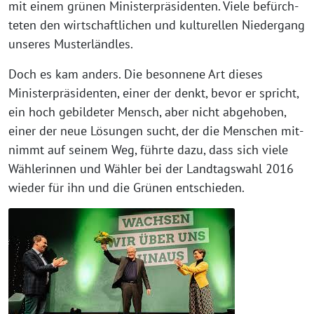
mit einem grü­nen Ministerpräsidenten. Viele befürch­
te­ten den wirt­schaft­li­chen und kul­tu­rel­len Niedergang
unse­res Musterländles.
Doch es kam anders. Die beson­ne­ne Art die­ses
Ministerpräsidenten, einer der denkt, bevor er spricht,
ein hoch gebil­de­ter Mensch, aber nicht abge­ho­ben,
einer der neue Lösungen sucht, der die Menschen mit­
nimmt auf sei­nem Weg, führ­te dazu, dass sich vie­le
Wählerinnen und Wähler bei der Landtagswahl 2016
wie­der für ihn und die Grünen entschieden.