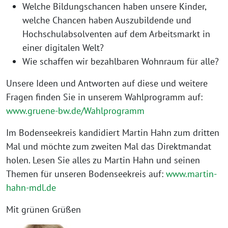
Welche Bildungschancen haben unse­re Kinder,
wel­che Chancen haben Auszubildende und
Hochschulabsolventen auf dem Arbeitsmarkt in
einer digi­ta­len Welt?
Wie schaf­fen wir bezahl­ba­ren Wohnraum für alle?
Unsere Ideen und Antworten auf die­se und wei­te­re
Fragen fin­den Sie in unse­rem Wahlprogramm auf:
www.gruene-bw.de/Wahlprogramm
Im Bodenseekreis kan­di­diert Martin Hahn zum drit­ten
Mal und möch­te zum zwei­ten Mal das Direktmandat
holen. Lesen Sie alles zu Martin Hahn und sei­nen
Themen für unse­ren Bodenseekreis auf:
www.martin-
hahn-mdl.de
Mit grü­nen Grüßen