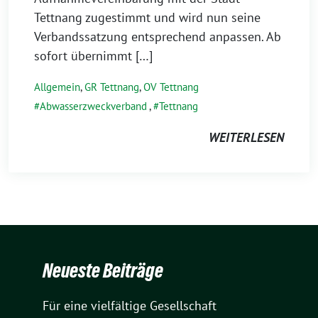
Tettnang zuge­stimmt und wird nun sei­ne
Verbandssatzung ent­spre­chend anpas­sen. Ab
sofort übernimmt […]
Allgemein
,
GR Tettnang
,
OV Tettnang
Abwasserzweckverband
,
Tettnang
WEITERLESEN
Neueste Beiträge
Für eine vielfältige Gesellschaft