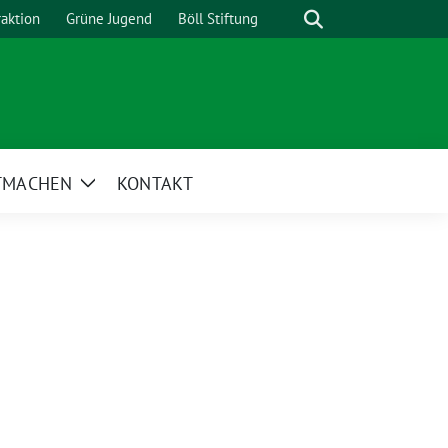
Suche
raktion
Grüne Jugend
Böll Stiftung
TMACHEN
KONTAKT
Zeige
Untermenü