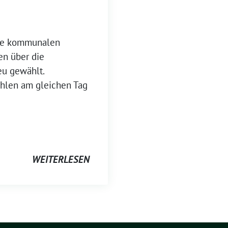
 kom­mu­na­len
en über die
eu gewählt.
hlen am glei­chen Tag
WEITERLESEN