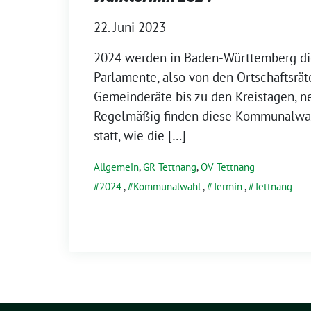
22. Juni 2023
2024 wer­den in Baden-Württemberg die
Parlamente, also von den Ortschaftsrät
Gemeinderäte bis zu den Kreistagen, n
Regelmäßig fin­den die­se Kommunalwa
statt, wie die […]
Allgemein
,
GR Tettnang
,
OV Tettnang
2024
,
Kommunalwahl
,
Termin
,
Tettnang