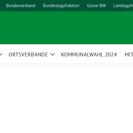
Bundesverband
Bundestagsfraktion
Grüne BW
Landtagsf
ORTSVERBÄNDE
KOMMUNALWAHL 2024
MI
Zeige
Zeige
Untermenü
Untermenü