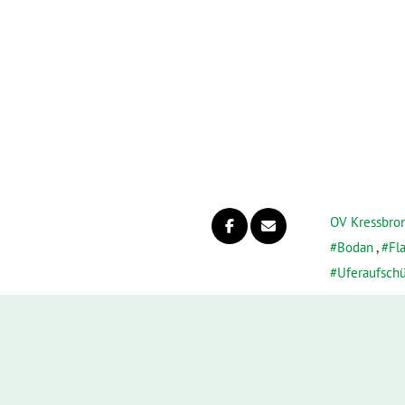
OV Kressbro
Bodan
,
Fl
Uferaufsch