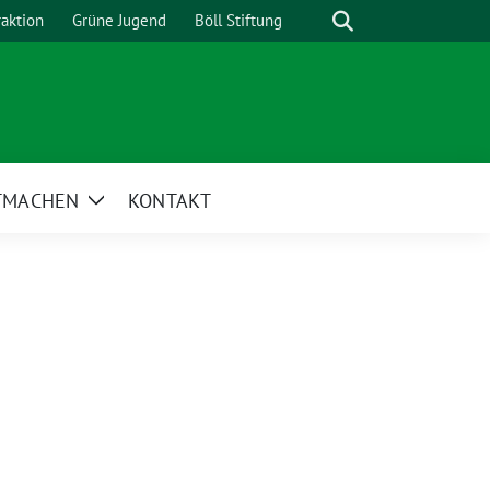
Suche
raktion
Grüne Jugend
Böll Stiftung
TMACHEN
KONTAKT
Zeige
Untermenü