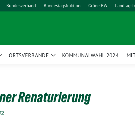
Bundesverband
Bundestagsfraktion
Grüne BW
Landtagsf
ORTSVERBÄNDE
KOMMUNALWAHL 2024
MI
Zeige
Zeige
Untermenü
Untermenü
iner Renaturierung
tz