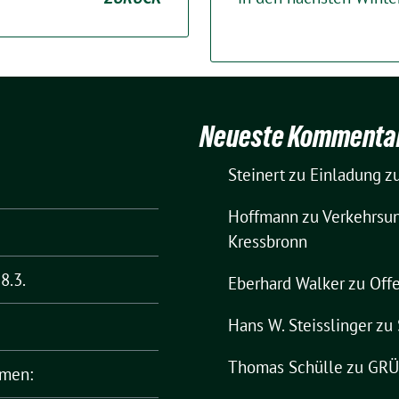
Neueste Kommenta
Steinert
zu
Einladung zu
Hoffmann
zu
Verkehrsun
Kressbronn
8.3.
Eberhard Walker
zu
Offe
Hans W. Steisslinger
zu
Thomas Schülle
zu
GRÜN
rmen: