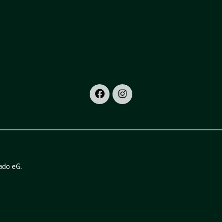
ado eG
.