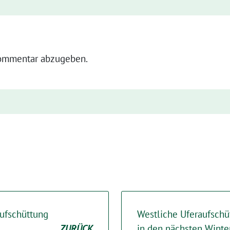
ommentar abzugeben.
ufschüttung
Westliche Uferaufschü
ZURÜCK
in den nächsten Winte