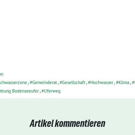
nn
achwasserzone
,
Gemeinderat
,
Gesellschaft
,
Hochwasser
,
Klima
,
üttung Bodenseeufer
,
Uferweg
Artikel kommentieren