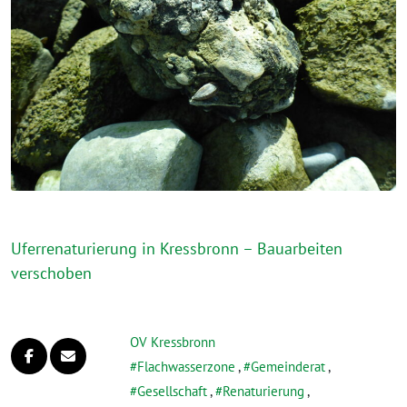
Uferrenaturierung in Kressbronn – Bauarbeiten
verschoben
OV Kressbronn
Flachwasserzone
,
Gemeinderat
,
Gesellschaft
,
Renaturierung
,