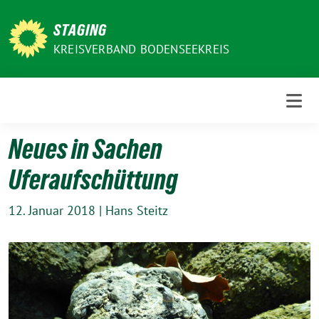
Weiter
zum
STAGING
Inhalt
KREISVERBAND BODENSEEKREIS
Neues in Sachen
Uferaufschüttung
12. Januar 2018
|
Hans Steitz