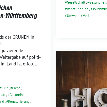
Gesellschaft
,
Gesundheit
ichen
Renaturierung
,
Tourismu
en-Württemberg
Umwelt
,
Verkehr
nds der GRÜNEN in
is:
ra­vie­ren­de
itergabe auf poli­ti­
m Land ist erfolgt.
CO2
,
Eiche
,
haft
,
Gesundheit
,
and
,
Renaturierung
,