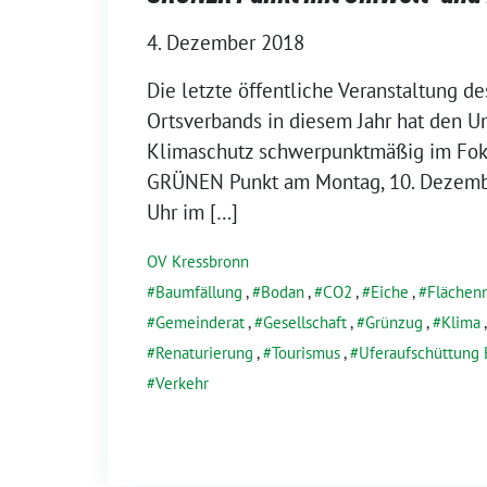
4. Dezember 2018
Die letz­te öffent­li­che Veranstaltung
Ortsverbands in die­sem Jahr hat den 
Klimaschutz schwer­punkt­mä­ßig im Fo
GRÜNEN Punkt am Montag, 10. Dezemb
Uhr im […]
OV Kressbronn
Baumfällung
,
Bodan
,
CO2
,
Eiche
,
Flächen
Gemeinderat
,
Gesellschaft
,
Grünzug
,
Klima
Renaturierung
,
Tourismus
,
Uferaufschüttung
Verkehr