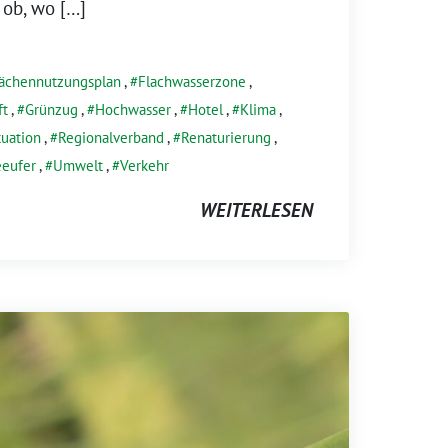
 ob, wo […]
lächennutzungsplan
,
Flachwasserzone
,
ft
,
Grünzug
,
Hochwasser
,
Hotel
,
Klima
,
uation
,
Regionalverband
,
Renaturierung
,
eeufer
,
Umwelt
,
Verkehr
WEITERLESEN