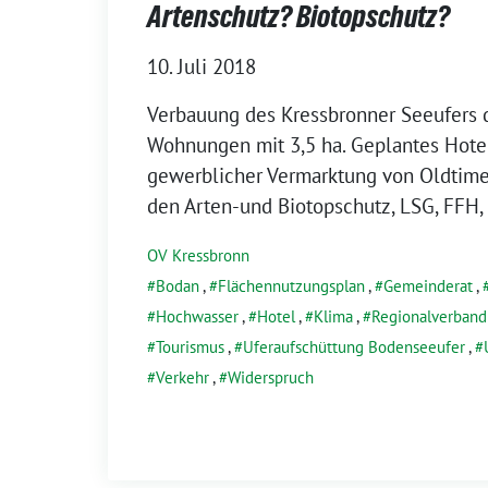
Artenschutz? Biotopschutz?
10. Juli 2018
Verbauung des Kressbronner Seeufers 
Wohnungen mit 3,5 ha. Geplantes Hote
gewerb­li­cher Vermarktung von Oldtimer
den Arten-und Biotopschutz, LSG, FFH,
OV Kressbronn
Bodan
,
Flächennutzungsplan
,
Gemeinderat
,
Hochwasser
,
Hotel
,
Klima
,
Regionalverband
Tourismus
,
Uferaufschüttung Bodenseeufer
,
Verkehr
,
Widerspruch