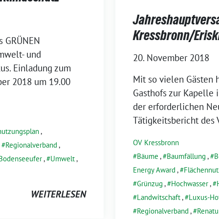
Jahreshauptvers
Kressbronn/Erisk
 des GRÜNEN
Umwelt- und
20. November 2018
kus. Einladung zum
Mit so vie­len Gästen h
er 2018 um 19.00
Gasthofs zur Kapelle 
der erfor­der­li­chen 
Tätigkeitsbericht des 
nutzungsplan
,
OV Kressbronn
,
Regionalverband
,
Bäume
,
Baumfällung
,
B
 Bodenseeufer
,
Umwelt
,
Energy Award
,
Flächennut
Grünzug
,
Hochwasser
,
WEITERLESEN
Landwitschaft
,
Luxus-Ho
Regionalverband
,
Renatu