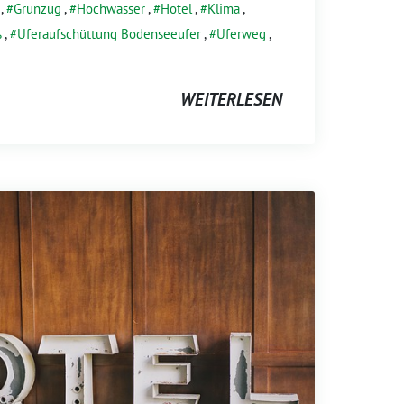
,
Grünzug
,
Hochwasser
,
Hotel
,
Klima
,
s
,
Uferaufschüttung Bodenseeufer
,
Uferweg
,
WEITERLESEN