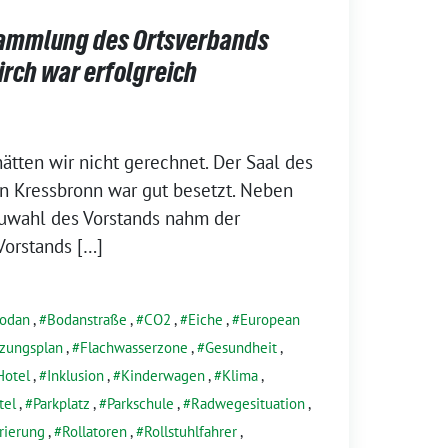
ammlung des Ortsverbands
irch war erfolgreich
ät­ten wir nicht gerech­net. Der Saal des
in Kressbronn war gut besetzt. Neben
Neuwahl des Vorstands nahm der
Vorstands […]
odan
,
Bodanstraße
,
CO2
,
Eiche
,
European
zungsplan
,
Flachwasserzone
,
Gesundheit
,
Hotel
,
Inklusion
,
Kinderwagen
,
Klima
,
tel
,
Parkplatz
,
Parkschule
,
Radwegesituation
,
rierung
,
Rollatoren
,
Rollstuhlfahrer
,