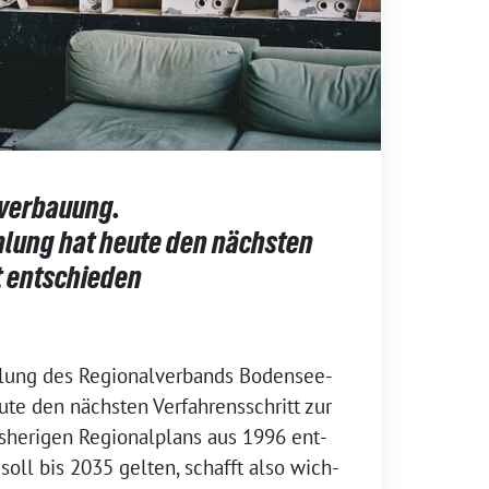
verbauung.
lung hat heute den nächsten
t entschieden
lung des Regionalverbands Bodensee-
te den nächs­ten Verfahrensschritt zur
­he­ri­gen Regionalplans aus 1996 ent­
soll bis 2035 gel­ten, schafft also wich­