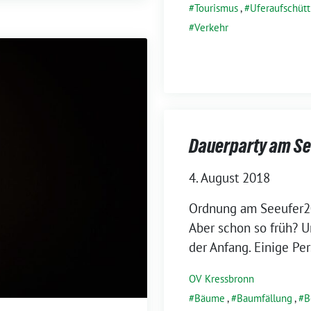
Tourismus
,
Uferaufschüt
Verkehr
Dauerparty am Se
4. August 2018
Ordnung am Seeufer20
Aber schon so früh? Un
der Anfang. Einige Per
OV Kressbronn
Bäume
,
Baumfällung
,
B