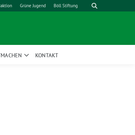
Suche
raktion
Grüne Jugend
Böll Stiftung
TMACHEN
KONTAKT
Zeige
Untermenü