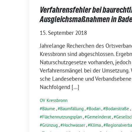
Verfahrensfehler bei baurechtl
Ausgleichsmaßnahmen in Bad
15. September 2018
Jahrelange Recherchen des Ortsverba
Kressbronn sind abge­schlos­sen. Ergebn
Naturschutzgesetze vor­han­den, jedoch g
Verfahrensmängel bei der Umsetzung. We
sche Landesebene und Verbandsebene i
Nachfolgend […]
OV Kressbronn
Bäume
,
Baumfällung
,
Bodan
,
Bodanstraße
,
Flächennutzungsplan
,
Gemeinderat
,
Gesellsc
Grünzug
,
Hochwasser
,
Klima
,
Regionalverb