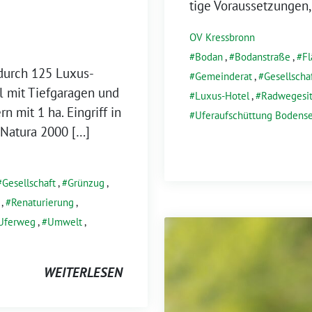
ti­ge Voraussetzungen,
OV Kressbronn
Bodan
,
Bodanstraße
,
F
durch 125 Luxus-
Gemeinderat
,
Gesellscha
l mit Tiefgaragen und
Luxus-Hotel
,
Radwegesit
n mit 1 ha. Eingriff in
Uferaufschüttung Bodens
 Natura 2000 […]
Gesellschaft
,
Grünzug
,
,
Renaturierung
,
Uferweg
,
Umwelt
,
WEITERLESEN