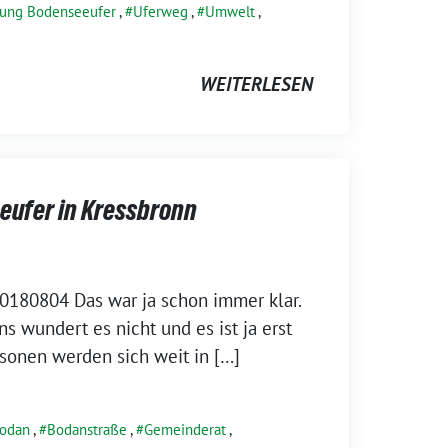
tung Bodenseeufer
,
Uferweg
,
Umwelt
,
WEITERLESEN
eufer in Kressbronn
180804 Das war ja schon immer klar.
s wun­dert es nicht und es ist ja erst
sonen wer­den sich weit in […]
odan
,
Bodanstraße
,
Gemeinderat
,