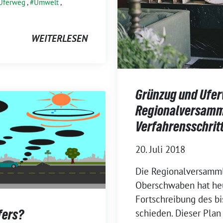
Uferweg
,
Umwelt
,
WEITERLESEN
Grünzug und Ufer
Regionalversamm
Verfahrensschrit
20. Juli 2018
Die Regionalversamm
Oberschwaben hat heu­
Fortschreibung des bis
fers?
schie­den. Dieser Plan 