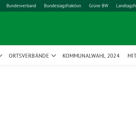
Bundesverband
Bundestagsfraktion
Grüne BW
Landtagsf
ORTSVERBÄNDE
KOMMUNALWAHL 2024
MI
Zeige
Zeige
Untermenü
Untermenü