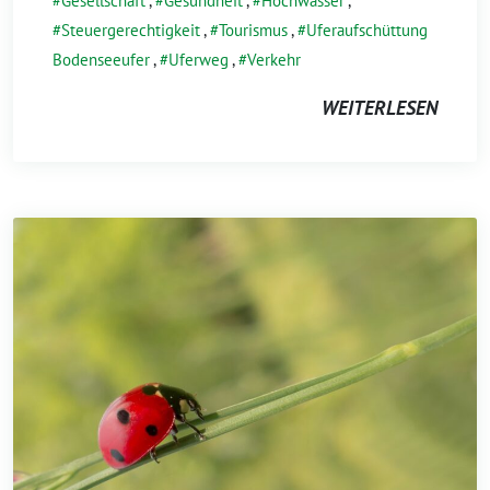
Gesellschaft
,
Gesundheit
,
Hochwasser
,
Steuergerechtigkeit
,
Tourismus
,
Uferaufschüttung
Bodenseeufer
,
Uferweg
,
Verkehr
WEITERLESEN