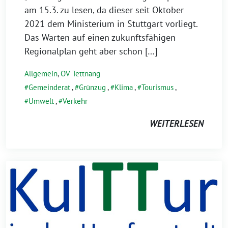
am 15.3. zu lesen, da die­ser seit Oktober
2021 dem Ministerium in Stuttgart vor­liegt.
Das Warten auf einen zukunfts­fä­hi­gen
Regionalplan geht aber schon […]
Allgemein
,
OV Tettnang
Gemeinderat
,
Grünzug
,
Klima
,
Tourismus
,
Umwelt
,
Verkehr
WEITERLESEN