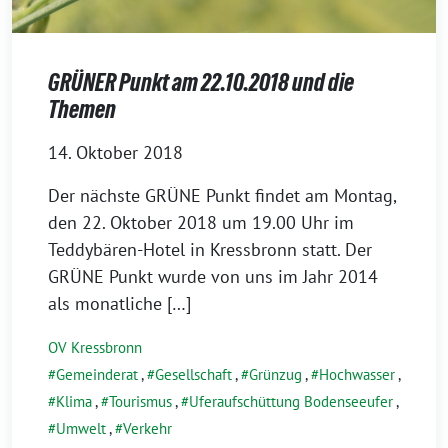
GRÜNER Punkt am 22.10.2018 und die
Themen
14. Oktober 2018
Der nächs­te GRÜNE Punkt fin­det am Montag,
den 22. Oktober 2018 um 19.00 Uhr im
Teddybären-Hotel in Kressbronn statt. Der
GRÜNE Punkt wur­de von uns im Jahr 2014
als monatliche […]
OV Kressbronn
Gemeinderat
,
Gesellschaft
,
Grünzug
,
Hochwasser
,
Klima
,
Tourismus
,
Uferaufschüttung Bodenseeufer
,
Umwelt
,
Verkehr