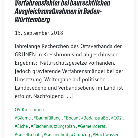
Verfahrensfehler bei baurechtlichen
Ausgleichsmaßnahmen in Baden-
Württemberg
15. September 2018
Jahrelange Recherchen des Ortsverbands der
GRÜNEN in Kressbronn sind abge­schlos­sen.
Ergebnis: Naturschutzgesetze vor­han­den,
jedoch gra­vie­ren­de Verfahrensmängel bei der
Umsetzung. Weitergabe auf poli­ti­sche
Landesebene und Verbandsebene im Land ist
erfolgt. Nachfolgend […]
OV Kressbronn
Bäume
,
Baumfällung
,
Bodan
,
Bodanstraße
,
CO2
,
Eiche
,
Flächennutzungsplan
,
Gemeinderat
,
Gesellschaft
,
Gesundheit
,
Grünzug
,
Hochwasser
,