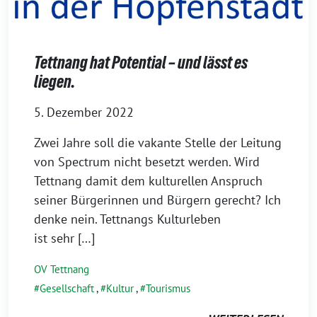
Tettnang hat Potential – und lässt es
liegen.
5. Dezember 2022
Zwei Jahre soll die vakan­te Stelle der Leitung
von Spectrum nicht besetzt wer­den. Wird
Tettnang damit dem kul­tu­rel­len Anspruch
sei­ner Bürgerinnen und Bürgern gerecht? Ich
den­ke nein. Tettnangs Kulturleben
ist sehr […]
OV Tettnang
Gesellschaft
,
Kultur
,
Tourismus