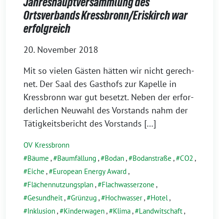
Jahreshauptversammlung des
Ortsverbands Kressbronn/Eriskirch war
erfolgreich
20. November 2018
Mit so vie­len Gästen hät­ten wir nicht gerech­
net. Der Saal des Gasthofs zur Kapelle in
Kressbronn war gut besetzt. Neben der erfor­
der­li­chen Neuwahl des Vorstands nahm der
Tätigkeitsbericht des Vorstands […]
OV Kressbronn
Bäume
,
Baumfällung
,
Bodan
,
Bodanstraße
,
CO2
,
Eiche
,
European Energy Award
,
Flächennutzungsplan
,
Flachwasserzone
,
Gesundheit
,
Grünzug
,
Hochwasser
,
Hotel
,
Inklusion
,
Kinderwagen
,
Klima
,
Landwitschaft
,