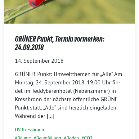
GRÜNER Punkt, Termin vormerken:
24.09.2018
14. September 2018
GRÜNER Punkt: Umweltthemen für „Alle“ Am
Montag, 24. September 2018, 19.00 Uhr fin­
det im Teddybärenhotel (Nebenzimmer) in
Kressbronn der nächs­te öffent­li­che GRÜNE
Punkt statt. „Alle“ sind herz­lich ein­ge­la­den.
Während der […]
OV Kressbronn
Bäume
,
Baumfällung
,
Bodan
,
CO2
,