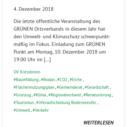
4. Dezember 2018
Die letz­te öffent­li­che Veranstaltung des
GRÜNEN Ortsverbands in die­sem Jahr hat
den Umwelt- und Klimaschutz schwer­punkt­
mä­ßig im Fokus. Einladung zum GRÜNEN
Punkt am Montag, 10. Dezember 2018 um
19.00 Uhr im […]
OV Kressbronn
Baumfällung
,
Bodan
,
CO2
,
Eiche
,
Flächennutzungsplan
,
Gemeinderat
,
Gesellschaft
,
Grünzug
,
Klima
,
Regionalverband
,
Renaturierung
,
Tourismus
,
Uferaufschüttung Bodenseeufer
,
Umwelt
,
Verkehr
WEITERLESEN