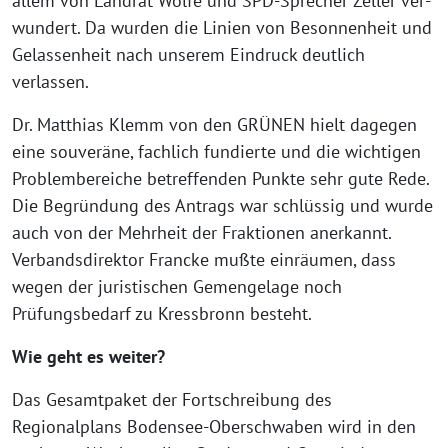
allem von Landrat Wölfe und SPD-Sprecher Zeller ver­
wun­dert. Da wur­den die Linien von Besonnenheit und
Gelassenheit nach unse­rem Eindruck deut­lich
verlassen.
Dr. Matthias Klemm von den GRÜNEN hielt dage­gen
eine sou­ve­rä­ne, fach­lich fun­dier­te und die wich­ti­gen
Problembereiche betref­fen­den Punkte sehr gute Rede.
Die Begründung des Antrags war schlüs­sig und wur­de
auch von der Mehrheit der Fraktionen aner­kannt.
Verbandsdirektor Francke muß­te ein­räu­men, dass
wegen der juris­ti­schen Gemengelage noch
Prüfungsbedarf zu Kressbronn besteht.
Wie geht es weiter?
Das Gesamtpaket der Fortschreibung des
Regionalplans Bodensee-Oberschwaben wird in den