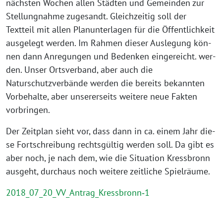
nächs­ten Wochen allen Städten und Gemeinden zur
Stellungnahme zuge­sandt. Gleichzeitig soll der
Textteil mit allen Planunterlagen für die Öffentlichkeit
aus­ge­legt wer­den. Im Rahmen die­ser Auslegung kön­
nen dann Anregungen und Bedenken ein­ge­reicht. wer­
den. Unser Ortsverband, aber auch die
Naturschutzverbände wer­den die bereits bekann­ten
Vorbehalte, aber unse­rer­seits wei­te­re neue Fakten
vorbringen.
Der Zeitplan sieht vor, dass dann in ca. einem Jahr die­
se Fortschreibung rechts­gül­tig wer­den soll. Da gibt es
aber noch, je nach dem, wie die Situation Kressbronn
aus­geht, durch­aus noch wei­te­re zeit­li­che Spielräume.
2018_07_20_VV_Antrag_Kressbronn‑1