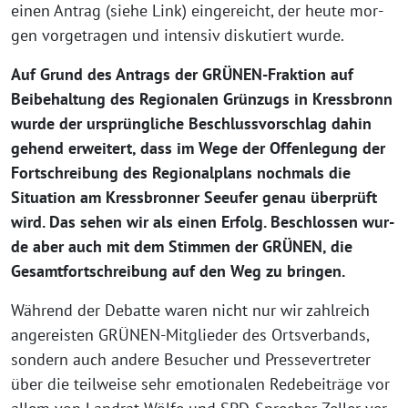
einen Antrag (sie­he Link) ein­ge­reicht, der heu­te mor­
gen vor­ge­tra­gen und inten­siv dis­ku­tiert wurde.
Auf Grund des Antrags der GRÜNEN-Fraktion auf
Beibehaltung des Regionalen Grünzugs in Kressbronn
wur­de der ursprüng­li­che Beschlussvorschlag dahin
gehend erwei­tert, dass im Wege der Offenlegung der
Fortschreibung des Regionalplans noch­mals die
Situation am Kressbronner Seeufer genau über­prüft
wird. Das sehen wir als einen Erfolg. Beschlossen wur­
de aber auch mit dem Stimmen der GRÜNEN, die
Gesamtfortschreibung auf den Weg zu bringen.
Während der Debatte waren nicht nur wir zahl­reich
ange­reis­ten GRÜNEN-Mitglieder des Ortsverbands,
son­dern auch ande­re Besucher und Pressevertreter
über die teil­wei­se sehr emo­tio­na­len Redebeiträge vor