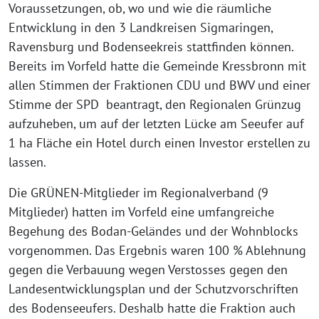
Voraussetzungen, ob, wo und wie die räum­li­che
Entwicklung in den 3 Landkreisen Sigmaringen,
Ravensburg und Bodenseekreis statt­fin­den kön­nen.
Bereits im Vorfeld hat­te die Gemeinde Kressbronn mit
allen Stimmen der Fraktionen CDU und BWV und einer
Stimme der SPD bean­tragt, den Regionalen Grünzug
auf­zu­he­ben, um auf der letz­ten Lücke am Seeufer auf
1 ha Fläche ein Hotel durch einen Investor erstel­len zu
lassen.
Die GRÜNEN-Mitglieder im Regionalverband (9
Mitglieder) hat­ten im Vorfeld eine umfang­rei­che
Begehung des Bodan-Geländes und der Wohnblocks
vor­ge­nom­men. Das Ergebnis waren 100 % Ablehnung
gegen die Verbauung wegen Verstosses gegen den
Landesentwicklungsplan und der Schutzvorschriften
des Bodenseeufers. Deshalb hat­te die Fraktion auch