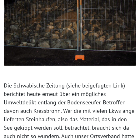
Die Schwäbische Zeitung (sie­he bei­gefüg­ten Link)
berich­tet heu­te erneut über ein mög­li­ches
Umweltdelikt ent­lang der Bodenseeufer. Betroffen
davon auch Kressbronn. Wer die mit vie­len Lkws ange­
lie­fer­ten Steinhaufen, also das Material, das in den
See gekippt wer­den soll, betrach­tet, braucht sich da
auch nicht so wun­dern. Auch unser Ortsverband hat­te